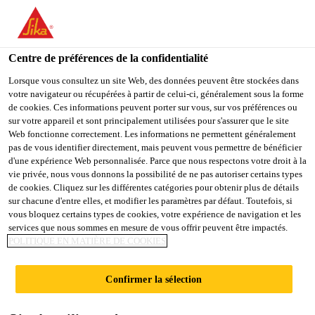
You are accessing "Sika Belgium", it seems you are accessing it
from "États-Unis". We have a dedicated website for your country.
Centre de préférences de la confidentialité
TO
STAY ON THE SIKA
SELECT A
SIKA
Lorsque vous consultez un site Web, des données peuvent être stockées dans
BELGIUM WEBSITE
COUNTRY
votre navigateur ou récupérées à partir de celui-ci, généralement sous la forme
USA
de cookies. Ces informations peuvent porter sur vous, sur vos préférences ou
sur votre appareil et sont principalement utilisées pour s'assurer que le site
Web fonctionne correctement. Les informations ne permettent généralement
Sika Belgium
pas de vous identifier directement, mais peuvent vous permettre de bénéficier
d'une expérience Web personnalisée. Parce que nous respectons votre droit à la
vie privée, nous vous donnons la possibilité de ne pas autoriser certains types
de cookies. Cliquez sur les différentes catégories pour obtenir plus de détails
sur chacune d'entre elles, et modifier les paramètres par défaut. Toutefois, si
vous bloquez certains types de cookies, votre expérience de navigation et les
services que nous sommes en mesure de vous offrir peuvent être impactés.
SIKA® ​​​​
POLITIQUE EN MATIÈRE DE COOKIES
UCRETE®,
Confirmer la sélection
ADJUVANT