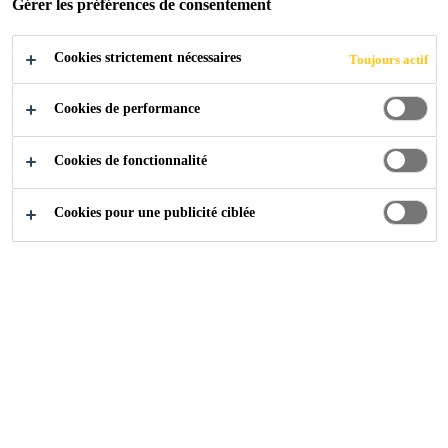
Gérer les préférences de consentement
POUR UN
Cookies strictement nécessaires
Toujours actif
DURCISSEMEN
Cookies de performance
T RAPIDE DES
Cookies de fonctionnalité
SYSTÈMES DE
Cookies pour une publicité ciblée
SOL UCRETE
Construction
...
Sika® Ucrete® Accelerator