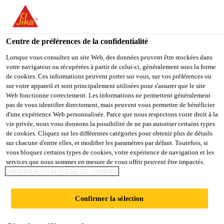
You are accessing "Sika Belgium", it seems you are accessing it
from "États-Unis". We have a dedicated website for your country.
Centre de préférences de la confidentialité
TO
STAY ON THE SIKA
SELECT A
SIKA
Lorsque vous consultez un site Web, des données peuvent être stockées dans
BELGIUM WEBSITE
COUNTRY
votre navigateur ou récupérées à partir de celui-ci, généralement sous la forme
USA
de cookies. Ces informations peuvent porter sur vous, sur vos préférences ou
sur votre appareil et sont principalement utilisées pour s'assurer que le site
Web fonctionne correctement. Les informations ne permettent généralement
Sika Belgium
pas de vous identifier directement, mais peuvent vous permettre de bénéficier
d'une expérience Web personnalisée. Parce que nous respectons votre droit à la
vie privée, nous vous donnons la possibilité de ne pas autoriser certains types
de cookies. Cliquez sur les différentes catégories pour obtenir plus de détails
sur chacune d'entre elles, et modifier les paramètres par défaut. Toutefois, si
ZONE VIDEO
vous bloquez certains types de cookies, votre expérience de navigation et les
services que nous sommes en mesure de vous offrir peuvent être impactés.
POLITIQUE EN MATIÈRE DE COOKIES
Confirmer la sélection