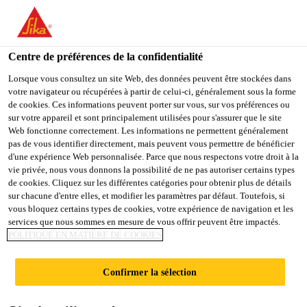
You are accessing "Sika Belgium", it seems you are accessing it
from "États-Unis". We have a dedicated website for your country.
Centre de préférences de la confidentialité
TO
STAY ON THE SIKA
SELECT A
SIKA
Lorsque vous consultez un site Web, des données peuvent être stockées dans
BELGIUM WEBSITE
COUNTRY
votre navigateur ou récupérées à partir de celui-ci, généralement sous la forme
USA
de cookies. Ces informations peuvent porter sur vous, sur vos préférences ou
sur votre appareil et sont principalement utilisées pour s'assurer que le site
Web fonctionne correctement. Les informations ne permettent généralement
Sika Belgium
pas de vous identifier directement, mais peuvent vous permettre de bénéficier
d'une expérience Web personnalisée. Parce que nous respectons votre droit à la
vie privée, nous vous donnons la possibilité de ne pas autoriser certains types
de cookies. Cliquez sur les différentes catégories pour obtenir plus de détails
sur chacune d'entre elles, et modifier les paramètres par défaut. Toutefois, si
vous bloquez certains types de cookies, votre expérience de navigation et les
services que nous sommes en mesure de vous offrir peuvent être impactés.
SOLS
POLITIQUE EN MATIÈRE DE COOKIES
Confirmer la sélection