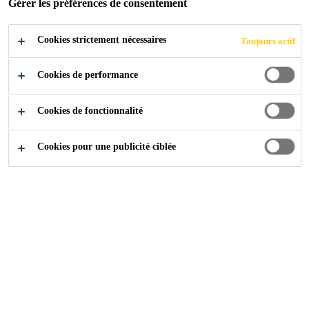
Gérer les préférences de consentement
Cookies strictement nécessaires
Toujours actif
Produits Distribution
Sols
Préparation Substrat
Cookies de performance
Cookies de fonctionnalité
Protection du Surface
Cookies pour une publicité ciblée