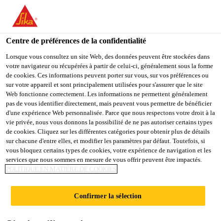
You are accessing "Sika Belgium", it seems you are accessing it
from "États-Unis". We have a dedicated website for your country.
Centre de préférences de la confidentialité
TO
STAY ON THE SIKA
SELECT A
SIKA
Lorsque vous consultez un site Web, des données peuvent être stockées dans
BELGIUM WEBSITE
COUNTRY
votre navigateur ou récupérées à partir de celui-ci, généralement sous la forme
USA
de cookies. Ces informations peuvent porter sur vous, sur vos préférences ou
sur votre appareil et sont principalement utilisées pour s'assurer que le site
Web fonctionne correctement. Les informations ne permettent généralement
Sika Belgium
pas de vous identifier directement, mais peuvent vous permettre de bénéficier
d'une expérience Web personnalisée. Parce que nous respectons votre droit à la
vie privée, nous vous donnons la possibilité de ne pas autoriser certains types
de cookies. Cliquez sur les différentes catégories pour obtenir plus de détails
sur chacune d'entre elles, et modifier les paramètres par défaut. Toutefois, si
vous bloquez certains types de cookies, votre expérience de navigation et les
services que nous sommes en mesure de vous offrir peuvent être impactés.
PRÉPARATION
POLITIQUE EN MATIÈRE DE COOKIES
SUBSTRAT
Confirmer la sélection