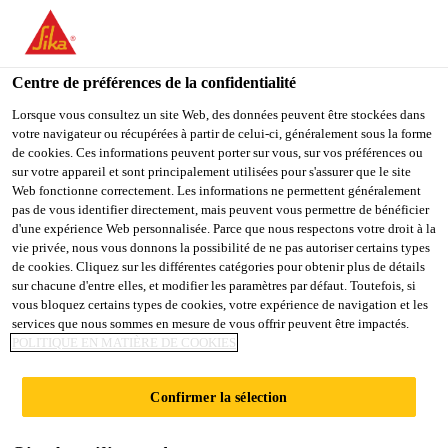
You are accessing "Sika Belgium", it seems you are accessing it
from "États-Unis". We have a dedicated website for your country.
Centre de préférences de la confidentialité
TO
STAY ON THE SIKA
SELECT A
SIKA
Lorsque vous consultez un site Web, des données peuvent être stockées dans
BELGIUM WEBSITE
COUNTRY
votre navigateur ou récupérées à partir de celui-ci, généralement sous la forme
USA
de cookies. Ces informations peuvent porter sur vous, sur vos préférences ou
sur votre appareil et sont principalement utilisées pour s'assurer que le site
Web fonctionne correctement. Les informations ne permettent généralement
Sika Belgium
pas de vous identifier directement, mais peuvent vous permettre de bénéficier
d'une expérience Web personnalisée. Parce que nous respectons votre droit à la
vie privée, nous vous donnons la possibilité de ne pas autoriser certains types
de cookies. Cliquez sur les différentes catégories pour obtenir plus de détails
sur chacune d'entre elles, et modifier les paramètres par défaut. Toutefois, si
vous bloquez certains types de cookies, votre expérience de navigation et les
services que nous sommes en mesure de vous offrir peuvent être impactés.
ALLÉE
POLITIQUE EN MATIÈRE DE COOKIES
Confirmer la sélection