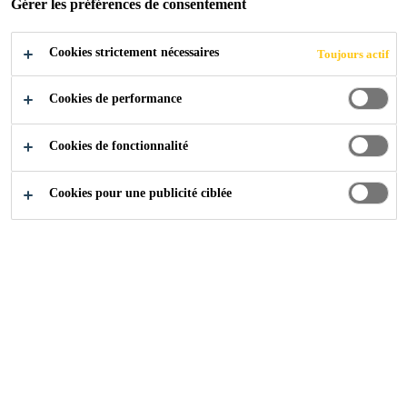
Gérer les préférences de consentement
Cookies strictement nécessaires
Disponible via Revendeur
Make it Pro
Allée
Toujours actif
Cookies de performance
Cookies de fonctionnalité
Cookies pour une publicité ciblée
4
2
1
3
1
Comment jointoyer votre allée?