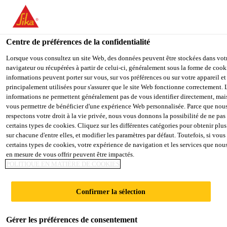
You are accessing "Sika Belgium", it seems you are accessing it fro
"États-Unis". We have a dedicated website for your country.
Centre de préférences de la confidentialité
TO SIKA
STAY ON THE SIKA
SELE
USA
BELGIUM WEBSITE
COUN
Lorsque vous consultez un site Web, des données peuvent être stockées dans vot
navigateur ou récupérées à partir de celui-ci, généralement sous la forme de cook
informations peuvent porter sur vous, sur vos préférences ou sur votre appareil et
principalement utilisées pour s'assurer que le site Web fonctionne correctement. 
Sika Belgium
informations ne permettent généralement pas de vous identifier directement, ma
vous permettre de bénéficier d'une expérience Web personnalisée. Parce que nou
respectons votre droit à la vie privée, nous vous donnons la possibilité de ne pas 
certains types de cookies. Cliquez sur les différentes catégories pour obtenir plus
sur chacune d'entre elles, et modifier les paramètres par défaut. Toutefois, si vou
certains types de cookies, votre expérience de navigation et les services que no
PRODUITS
en mesure de vous offrir peuvent être impactés.
POLITIQUE EN MATIÈRE DE COOKIES
Confirmer la sélection
Gérer les préférences de consentement