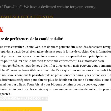
m "États-Unis". We have a dedicated website for your country.
EBSITE
SELECT A COUNTRY
B2B
Produits
Documentations
Calculateurs
eShop
re de préférences de la confidentialité
ue vous consultez un site Web, des données peuvent être stockées dans votre navig
cupérées à partir de celui-ci, généralement sous la forme de cookies. Ces informatio
nt porter sur vous, sur vos préférences ou sur votre appareil et sont principalement
sées pour s'assurer que le site Web fonctionne correctement. Les informations ne
ttent généralement pas de vous identifier directement, mais peuvent vous permettr
icier d'une expérience Web personnalisée. Parce que nous respectons votre droit à la
e, nous vous donnons la possibilité de ne pas autoriser certains types de cookies. C
çades, Parois &
Collage &
Renf
s différentes catégories pour obtenir plus de détails sur chacune d'entre elles, et mod
Sols
Béton
Balcons
Jointoiement
St
aramètres par défaut. Toutefois, si vous bloquez certains types de cookies, votre
ience de navigation et les services que nous sommes en mesure de vous offrir peuv
impactés.
TIQUE EN MATIÈRE DE COOKIES