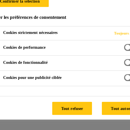
Confirmer la sélection
LOW®
r les préférences de consentement
Cookies strictement nécessaires
Toujours 
Cookies de performance
Cookies de fonctionnalité
Cookies pour une publicité ciblée
ez tous les produits de construction appartenant 
Tout refuser
Tout autor