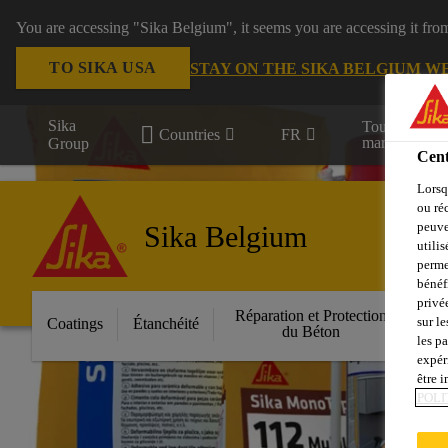
You are accessing "Sika Belgium", it seems you are accessing it fro
TO SIKA USA
STAY ON THE SIKA BELGIUM W
Sika
Tous les
Countries
FR
marchés
Group
Cent
Lorsq
ou ré
peuve
Sika Belgium
utili
perme
bénéf
privé
Réparation et Protection
Fa
sur le
Coatings
Étanchéité
du Béton
les p
expér
être 
POLI