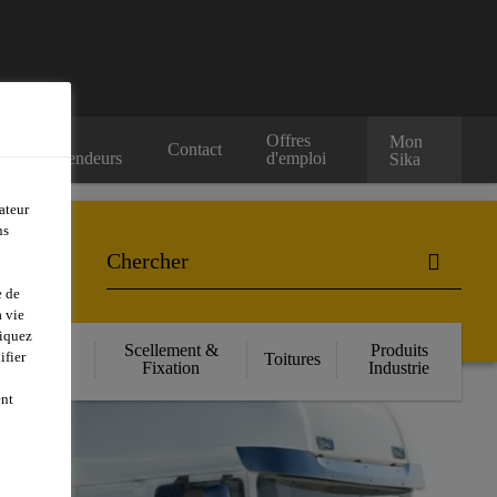
Nos
Offres
Mon
Contact
Revendeurs
d'emploi
Sika
ateur
ns
e de
 vie
liquez
orcement
Scellement &
Produits
ifier
Toitures
ructurel
Fixation
Industrie
ent