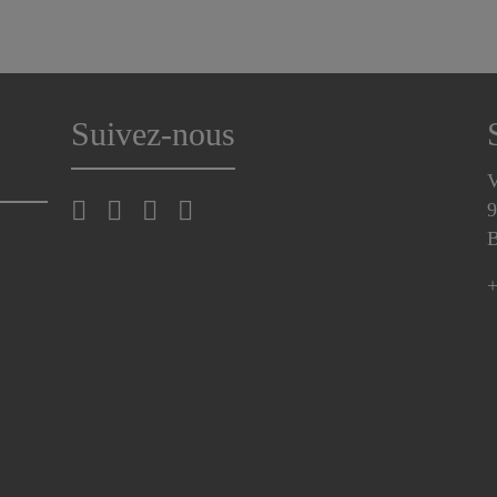
Suivez-nous
V
9
B
+