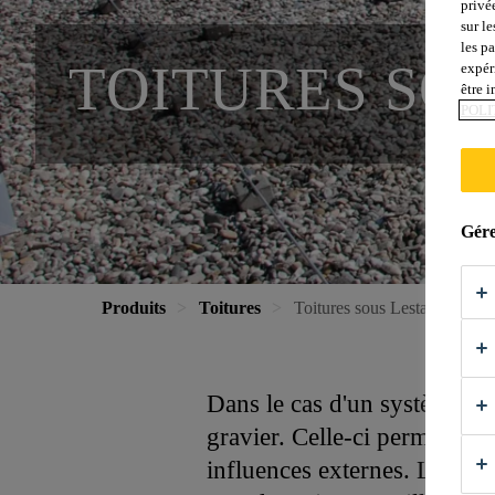
privé
sur le
les p
TOITURES SO
expér
être 
POLI
Gére
Produits
Toitures
Toitures sous Lestage
Dans le cas d'un système d'
gravier. Celle-ci permet de
influences externes. Les toi