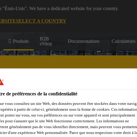
m "États-Unis". We have a dedicated website for your country.
EBSITE
SELECT A COUNTRY
B2B
Produits
Documentations
Calculateurs
eShop
re de préférences de la confidentialité
çades, Parois &
Collage &
Renf
Sols
Béton
Balcons
Jointoiement
St
ue vous consultez un site Web, des données peuvent être stockées dans votre navig
cupérées à partir de celui-ci, généralement sous la forme de cookies. Ces informatio
nt porter sur vous, sur vos préférences ou sur votre appareil et sont principalement
sées pour s'assurer que le site Web fonctionne correctement. Les informations ne
ttent généralement pas de vous identifier directement, mais peuvent vous permettr
icier d'une expérience Web personnalisée. Parce que nous respectons votre droit à la