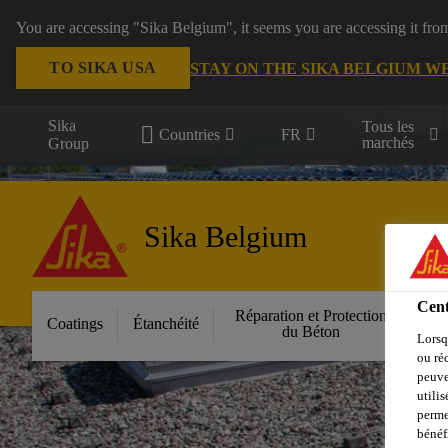
You are accessing "Sika Belgium", it seems you are accessing it fro
TO SIKA USA
STAY ON THE SIKA BELGIUM W
Sika
Tous les
Countries
FR
marchés
Group
Sika Belgium
Cent
Réparation et Protection
Fa
Coatings
Étanchéité
du Béton
Lorsq
ou ré
peuve
utili
perme
bénéf