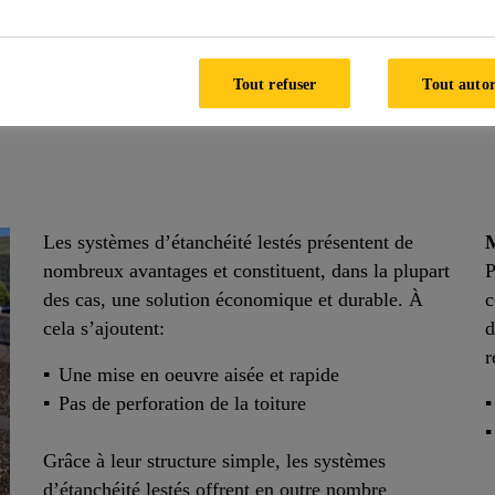
lles sont compatibles avec la plupart des toitures
t transformé ces 30 dernières années en un fourni
itures. Grâce la gamme de produits Sarnafil®, S
Tout refuser
Tout autor
s membranes monocouches et liquides adaptées a
Les systèmes d’étanchéité lestés présentent de
nombreux avantages et constituent, dans la plupart
P
des cas, une solution économique et durable. À
c
cela s’ajoutent:
d
r
Une mise en oeuvre aisée et rapide
Pas de perforation de la toiture
Grâce à leur structure simple, les systèmes
d’étanchéité lestés offrent en outre nombre