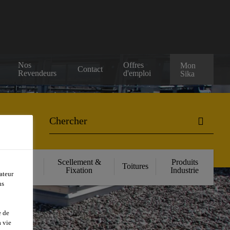
Nos
Offres
Mon
Contact
Revendeurs
d'emploi
Sika
orcement
Scellement &
Produits
Toitures
ructurel
Fixation
Industrie
ateur
ns
e de
 vie