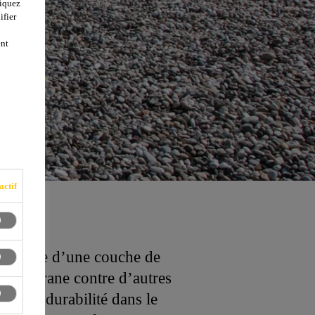
liquez
ifier
ent
actif
ecouverte d’une couche de
la membrane contre d’autres
s leur durabilité dans le