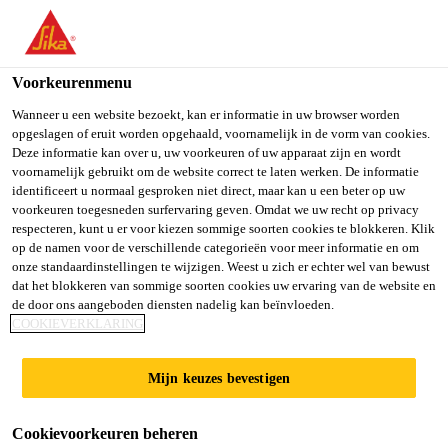
You are accessing "Sika Belgium", it seems you are accessing it
from "Verenigde Staten". We have a dedicated website for your
country.
Voorkeurenmenu
Producten
...
Parex® FIXOPIERRE
TO SIKA
STAY ON SIKA
SELECT A
Wanneer u een website bezoekt, kan er informatie in uw browser worden
opgeslagen of eruit worden opgehaald, voornamelijk in de vorm van cookies.
USA
BELGIUM
COUNTRY
Deze informatie kan over u, uw voorkeuren of uw apparaat zijn en wordt
voornamelijk gebruikt om de website correct te laten werken. De informatie
identificeert u normaal gesproken niet direct, maar kan u een beter op uw
Sika Belgium
voorkeuren toegesneden surfervaring geven. Omdat we uw recht op privacy
Parex®
respecteren, kunt u er voor kiezen sommige soorten cookies te blokkeren. Klik
op de namen voor de verschillende categorieën voor meer informatie en om
FIXOPIERRE
onze standaardinstellingen te wijzigen. Weest u zich er echter wel van bewust
dat het blokkeren van sommige soorten cookies uw ervaring van de website en
de door ons aangeboden diensten nadelig kan beïnvloeden.
COOKIEVERKLARING
FIXOPIERRE bevordert de hechting van
gevelpleisters en regelt de porositeit van de
Mijn keuzes bevestigen
ondergrond, met behoud van het ademend vermogen.
Cookievoorkeuren beheren
Nieuwbouw en renovatie. Porositeitregelaar