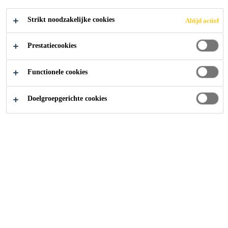
op ondergronden in baksteen of cellenbeton.
Strikt noodzakelijke cookies
Altijd actief
Elastischer en meer ademend dan klassiek
hechtmiddel op basis van latex
Prestatiecookies
CONTACT
Functionele cookies
Doelgroepgerichte cookies