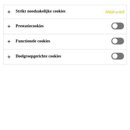
egaliserende mortel en dekvloermortel.
Lees meer +
Strikt noodzakelijke cookies
Altijd actief
Weinig geur
Prestatiecookies
Lage viscositeit
Functionele cookies
Goede penetratie
Doelgroepgerichte cookies
CONTACT
TECHNISCHE
TOON ALLE
FICHE
VEILIGHEIDSFICHE
DOCUMENTEN
Overzicht
Productdetails
Toe