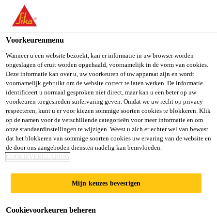
You are accessing "Sika Belgium", it seems you are accessing it
from "Verenigde Staten". We have a dedicated website for your
country.
Voorkeurenmenu
TO SIKA
STAY ON SIKA
SELECT A
Wanneer u een website bezoekt, kan er informatie in uw browser worden
opgeslagen of eruit worden opgehaald, voornamelijk in de vorm van cookies.
USA
BELGIUM
COUNTRY
Deze informatie kan over u, uw voorkeuren of uw apparaat zijn en wordt
voornamelijk gebruikt om de website correct te laten werken. De informatie
Sikafloor®-150
identificeert u normaal gesproken niet direct, maar kan u een beter op uw
Sika Belgium
voorkeuren toegesneden surfervaring geven. Omdat we uw recht op privacy
respecteren, kunt u er voor kiezen sommige soorten cookies te blokkeren. Klik
Plus
op de namen voor de verschillende categorieën voor meer informatie en om
onze standaardinstellingen te wijzigen. Weest u zich er echter wel van bewust
dat het blokkeren van sommige soorten cookies uw ervaring van de website en
Epoxyprimer, egaliserende mortel en
de door ons aangeboden diensten nadelig kan beïnvloeden.
COOKIEVERKLARING
dekvloermortel met weinig geur
Sikafloor®-150 Plus is een 2-componenten,
Mijn keuzes bevestigen
multifunctioneel epoxyhars met weinig geur en lage
viscositeit dat kan worden gebruikt als epoxyprimer,
Cookievoorkeuren beheren