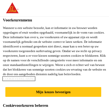
You are accessing "Sika Belgium", it seems you are accessing it
from "Verenigde Staten". We have a dedicated website for your
country.
Voorkeurenmenu
TO SIKA
STAY ON SIKA
SELECT A
Wanneer u een website bezoekt, kan er informatie in uw browser worden
opgeslagen of eruit worden opgehaald, voornamelijk in de vorm van cookies.
USA
BELGIUM
COUNTRY
Deze informatie kan over u, uw voorkeuren of uw apparaat zijn en wordt
voornamelijk gebruikt om de website correct te laten werken. De informatie
SikaShield® E55
identificeert u normaal gesproken niet direct, maar kan u een beter op uw
Sika Belgium
voorkeuren toegesneden surfervaring geven. Omdat we uw recht op privacy
respecteren, kunt u er voor kiezen sommige soorten cookies te blokkeren. Klik
MG 5 kg/m²
op de namen voor de verschillende categorieën voor meer informatie en om
onze standaardinstellingen te wijzigen. Weest u zich er echter wel van bewust
dat het blokkeren van sommige soorten cookies uw ervaring van de website en
Elastomeer bitumineus membraan met
de door ons aangeboden diensten nadelig kan beïnvloeden.
COOKIEVERKLARING
minerale korrels, buigzaam bij -15 °C
SikaShield® E55 MG 5 kg/m² is een SBS
Mijn keuzes bevestigen
gemodificeerd bitumineus waterdichtingsmembraan
voor het dak met een gewicht van 5 kg/m². Het is
Cookievoorkeuren beheren