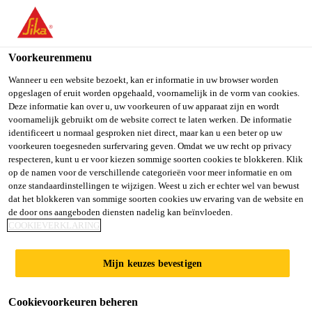
You are accessing "Sika Belgium", it seems you are accessing it
from "Verenigde Staten". We have a dedicated website for your
country.
Voorkeurenmenu
TO SIKA
STAY ON SIKA
SELECT A
Wanneer u een website bezoekt, kan er informatie in uw browser worden
opgeslagen of eruit worden opgehaald, voornamelijk in de vorm van cookies.
USA
BELGIUM
COUNTRY
Deze informatie kan over u, uw voorkeuren of uw apparaat zijn en wordt
voornamelijk gebruikt om de website correct te laten werken. De informatie
Sikafloor®-423
identificeert u normaal gesproken niet direct, maar kan u een beter op uw
Sika Belgium
voorkeuren toegesneden surfervaring geven. Omdat we uw recht op privacy
respecteren, kunt u er voor kiezen sommige soorten cookies te blokkeren. Klik
1-component zeer elastische
op de namen voor de verschillende categorieën voor meer informatie en om
onze standaardinstellingen te wijzigen. Weest u zich er echter wel van bewust
polyurethaancoating
dat het blokkeren van sommige soorten cookies uw ervaring van de website en
de door ons aangeboden diensten nadelig kan beïnvloeden.
Sikafloor®-423 is een 1-component, elastische,
COOKIEVERKLARING
geurarme, UV bestendige,
gepigmenteerde polyurethaancoating met een
Mijn keuzes bevestigen
door vocht geactiveerd uithardingssysteem en een
Lees meer +
laag solventgehalte.
Cookievoorkeuren beheren