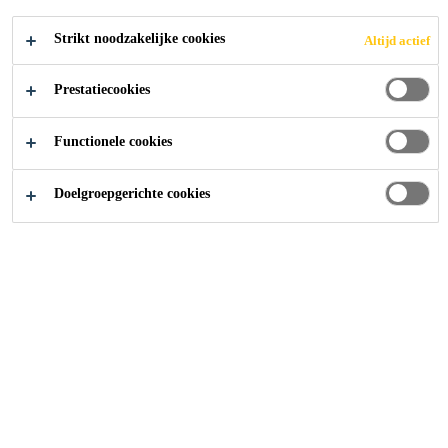
Geurarme formulatie
Strikt noodzakelijke cookies
Altijd actief
Hoog vaste stofgehalte
Prestatiecookies
Vochtgeactiveerde uitharding
Functionele cookies
CONTACT
Doelgroepgerichte cookies
TECHNISCHE
TOON ALLE
FICHE
VEILIGHEIDSFICHE
DOCUMENTEN
Overzicht
Productdetails
Toe
Gebruik