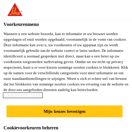
You are accessing "Sika Belgium", it seems you are accessing it
from "Verenigde Staten". We have a dedicated website for your
country.
Voorkeurenmenu
TO SIKA
STAY ON SIKA
SELECT A
Wanneer u een website bezoekt, kan er informatie in uw browser worden
opgeslagen of eruit worden opgehaald, voornamelijk in de vorm van cookies.
USA
BELGIUM
COUNTRY
Deze informatie kan over u, uw voorkeuren of uw apparaat zijn en wordt
voornamelijk gebruikt om de website correct te laten werken. De informatie
Sarnavap®-5000 E
identificeert u normaal gesproken niet direct, maar kan u een beter op uw
Sika Belgium
voorkeuren toegesneden surfervaring geven. Omdat we uw recht op privacy
respecteren, kunt u er voor kiezen sommige soorten cookies te blokkeren. Klik
SA FR
op de namen voor de verschillende categorieën voor meer informatie en om
onze standaardinstellingen te wijzigen. Weest u zich er echter wel van bewust
dat het blokkeren van sommige soorten cookies uw ervaring van de website en
Zelfklevende dampremmende laag met
de door ons aangeboden diensten nadelig kan beïnvloeden.
COOKIEVERKLARING
gereduceerde brandreactie.
Sarnavap®-5000 E SA FR is een zelfklevende,
Mijn keuzes bevestigen
meerlaagse, dampremmende laag met gereduceerde
brandreactie. Het is vervaardigd van polymeer
Cookievoorkeuren beheren