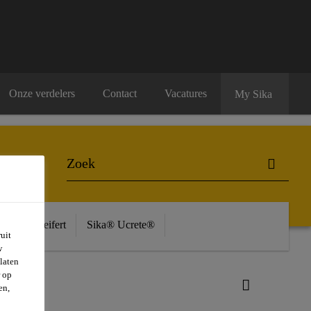
Onze verdelers
Contact
Vacatures
My Sika
ière
Seifert
Sika® Ucrete®
uit
w
laten
r op
en,