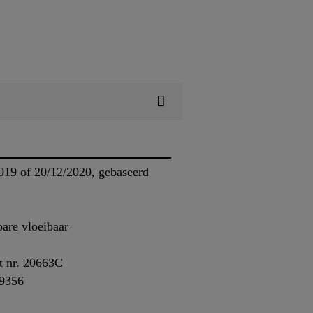
019 of 20/12/2020, gebaseerd
are vloeibaar
t nr. 20663C
79356