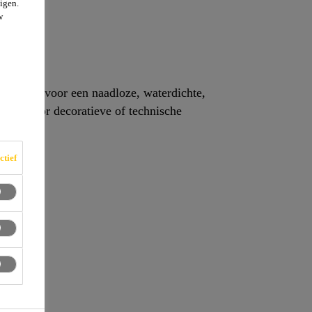
igen.
w
ctief