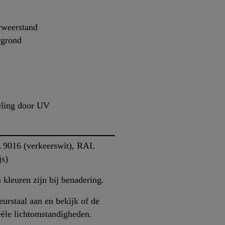
rweerstand
rgrond
eling door UV
L 9016 (verkeerswit), RAL
js)
kleuren zijn bij benadering.
urstaal aan en bekijk of de
eële lichtomstandigheden.