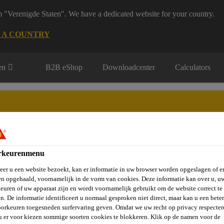
m "Verenigde Staten". We have a dedicated website for your country.
 A COUNTRY
en
B2B eShop
Downloadcenter
Calculators
rkeurenmenu
rie
Over Ons
Sika at Work
Knowledge Center
Carr
er u een website bezoekt, kan er informatie in uw browser worden opgeslagen of er
n opgehaald, voornamelijk in de vorm van cookies. Deze informatie kan over u, u
euren of uw apparaat zijn en wordt voornamelijk gebruikt om de website correct te 
n. De informatie identificeert u normaal gesproken niet direct, maar kan u een bete
orkeuren toegesneden surfervaring geven. Omdat we uw recht op privacy respecter
u er voor kiezen sommige soorten cookies te blokkeren. Klik op de namen voor de