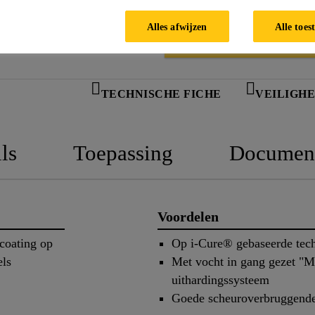
Alles afwijzen
Alle toes
TECHNISCHE FICHE
VEILIGHE
ls
Toepassing
Documen
Voordelen
coating op
Op i-Cure® gebaseerde tec
els
Met vocht in gang gezet "Mo
uithardingssysteem
Goede scheuroverbruggende