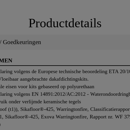
Productdetails
 / Goedkeuringen
RMEN
klaring volgens de Europese technische beoordeling ETA 20/1
loeibaar aangebrachte dakafdichtingskits.
le eisen voor kits gebaseerd op polyurethaan
klaring volgens EN 14891:2012/AC:2012 - Waterondoordringb
uik onder verlijmde keramische tegels
f (t1)), Sikafloor®-425, Warringtonfire, Classificatierappor
1, Sikafloor®-425, Exova Warringtonfire, Rapport nr. WF 3
)