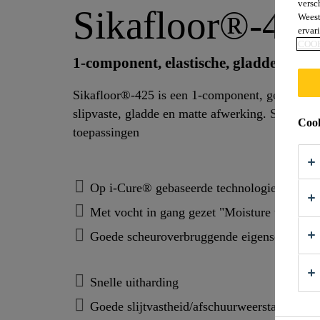
versc
Sikafloor®-42
Weest
ervar
COO
1-component, elastische, gladde, poly
Sikafloor®-425 is een 1-component, gekleurde, UV-bestendige vlo
slipvaste, gladde en matte afwerking. Sikafloor®-425 is onderdeel van het Sikafloor® Monoflex vloerassortiment voor decoratieve of technische
Cook
toepassingen
Op i-Cure® gebaseerde technologie
Met vocht in gang gezet "Moisture triggere
Goede scheuroverbruggende eigenschappen
Snelle uitharding
Goede slijtvastheid/afschuurweerstand