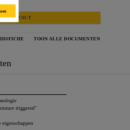
taan
CONTACT
IDSFICHE
TOON ALLE DOCUMENTEN
ten
hnologie
isture triggered"
 eigenschappen