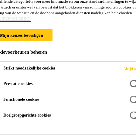
hillende categorieën voor meer informatie en om onze standaardinstellingen te wijz
5
 u zich er echter wel van bewust dat het blokkeren van sommige soorten cookies u
ing van de website en de door ons aangeboden diensten nadelig kan beïnvloeden.
KIEVERKLARING
urethaancoating voor vloeren
Mijn keuzes bevestigen
ercoating op basis van polyurethaanhars. Hij zorgt voor een naadloze, waterdichte,
ievoorkeuren beheren
Strikt noodzakelijke cookies
Altijd a
Prestatiecookies
d" uithardingssysteem
Functionele cookies
Doelgroepgerichte cookies