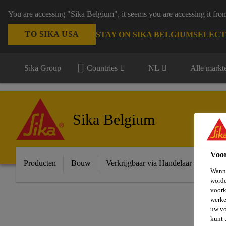
You are accessing "Sika Belgium", it seems you are accessing it fro
TO SIKA USA
STAY ON SIKA BELGIUM
SELECT
Sika Group
Countries
NL
Alle markt
Sika Belgium
Voo
Producten
Bouw
Verkrijgbaar via Handelaar
Indust
Wanne
worde
voork
werke
uw vo
kunt 