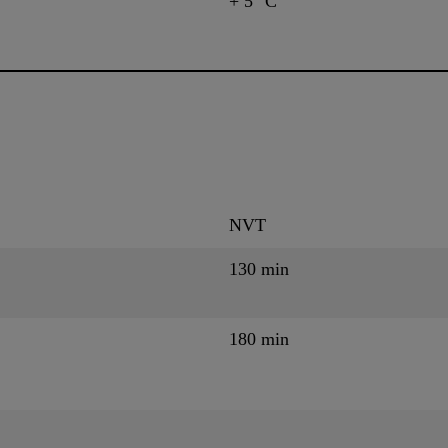
+ 5 °C
NVT
130 min
180 min