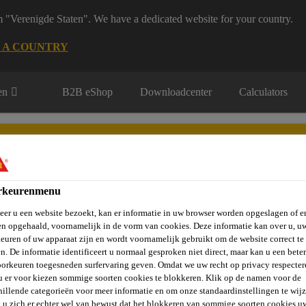
m "Verenigde Staten". We have a dedicated website for your country.
 A COUNTRY
en
B2B eShop
Downloadcenter
Calculators
rkeurenmenu
er u een website bezoekt, kan er informatie in uw browser worden opgeslagen of er
rie
Over Ons
Sika at Work
Knowledge Center
Carr
n opgehaald, voornamelijk in de vorm van cookies. Deze informatie kan over u, u
euren of uw apparaat zijn en wordt voornamelijk gebruikt om de website correct te 
n. De informatie identificeert u normaal gesproken niet direct, maar kan u een bete
orkeuren toegesneden surfervaring geven. Omdat we uw recht op privacy respecter
u er voor kiezen sommige soorten cookies te blokkeren. Klik op de namen voor de
hillende categorieën voor meer informatie en om onze standaardinstellingen te wijz
 u zich er echter wel van bewust dat het blokkeren van sommige soorten cookies u