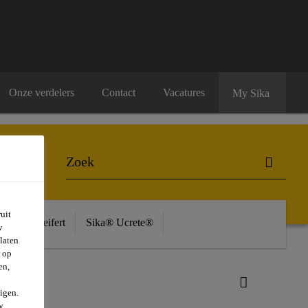
Onze verdelers
Contact
Vacatures
My Sika
uit
ière
Seifert
Sika® Ucrete®
w
laten
r op
en,
igen.
w