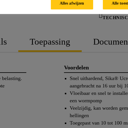
Alles afwijzen
Alle toes
TECHNISC
ls
Toepassing
Documen
Voordelen
 belasting.
Snel uithardend, Sika® Uc
ote
aangebracht na 16 uur bij 
Vloeibaar en snel te instal
een wormpomp
Veelzijdig, kan worden gem
hellingen
Toegepast van 10 tot 100 