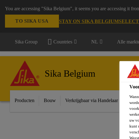
You are accessing "Sika Belgium", it seems you are accessing it fro
TO SIKA USA
STAY ON SIKA BELGIUM
SELECT
Sika Group
Countries
NL
Alle markt
Sika Belgium
Voo
Wanne
Producten
Bouw
Verkrijgbaar via Handelaar
Indust
worde
voork
werke
uw vo
kunt 
versc
Weest