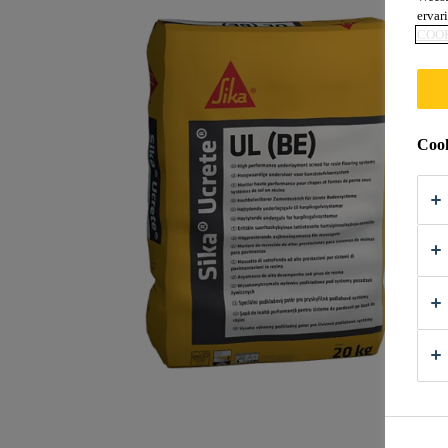
ervar
COO
Cook