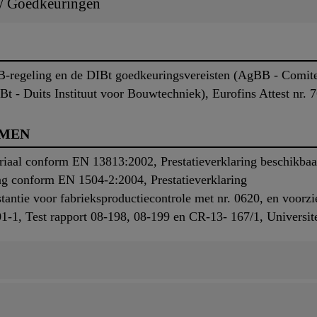
 / Goedkeuringen
-regeling en de DIBt goedkeuringsvereisten (AgBB - Comite
t - Duits Instituut voor Bouwtechniek), Eurofins Attest nr.
RMEN
iaal conform EN 13813:2002, Prestatieverklaring beschikbaa
erming conform EN 1504-2:2004, Prestatieverklari
stantie voor fabrieksproductiecontrole met nr. 0620, en voor
-1, Test rapport 08-198, 08-199 en CR-13- 167/1, Universit