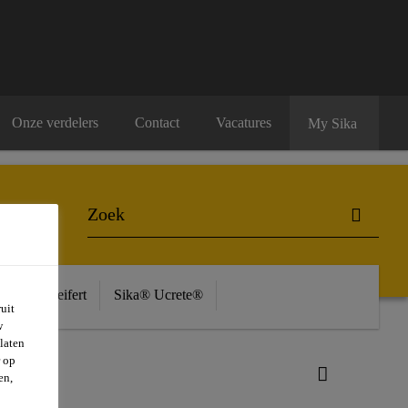
Onze verdelers
Contact
Vacatures
My Sika
ière
Seifert
Sika® Ucrete®
uit
w
laten
r op
en,