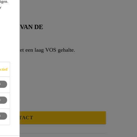
igen.
w
DEEL VAN DE
nbasis met een laag VOS gehalte.
ctief
CONTACT