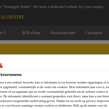
m "Verenigde Staten". We have a dedicated website for your country.
 A COUNTRY
en
B2B eShop
Downloadcenter
Calculators
rkeurenmenu
rie
Over Ons
Sika at Work
Knowledge Center
Carr
er u een website bezoekt, kan er informatie in uw browser worden opgeslagen of er
n opgehaald, voornamelijk in de vorm van cookies. Deze informatie kan over u, u
euren of uw apparaat zijn en wordt voornamelijk gebruikt om de website correct te 
n. De informatie identificeert u normaal gesproken niet direct, maar kan u een bete
orkeuren toegesneden surfervaring geven. Omdat we uw recht op privacy respecter
u er voor kiezen sommige soorten cookies te blokkeren. Klik op de namen voor de