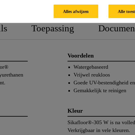
TECHNISCHE FICHE
VEILIGHE
Alles afwijzen
Alle toes
ls
Toepassing
Documen
Voordelen
oor®
Watergebaseerd
yurethanen
Vrijwel reukloos
nt.
Goede UV-bestendigheid en
Gemakkelijk te reinigen
Kleur
Sikafloor®-305 W is na volled
Verkrijgbaar in vele kleuren.