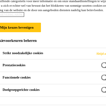
hillende categorieën voor meer informatie en om onze standaardinstellingen te wijz
5 W
 u zich er echter wel van bewust dat het blokkeren van sommige soorten cookies u
ing van de website en de door ons aangeboden diensten nadelig kan beïnvloeden.
KIEVERKLARING
MATTE POLYURETHAAN SEALLAAG, ONDER
SYSTEMEN
Mijn keuzes bevestigen
gebaseerde, gekleurde matte verzegelingslaag op polyurethaa
ievoorkeuren beheren
Strikt noodzakelijke cookies
Altijd a
Prestatiecookies
stand
Functionele cookies
Doelgroepgerichte cookies