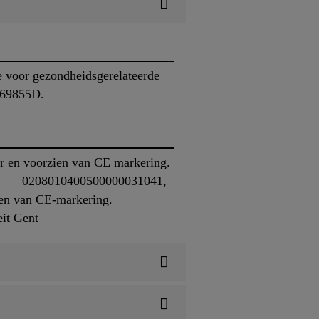
 voor gezondheidsgerelateerde
 769855D.
r en voorzien van CE markering.
ng 0208010400500000031041,
zien van CE-markering.
eit Gent