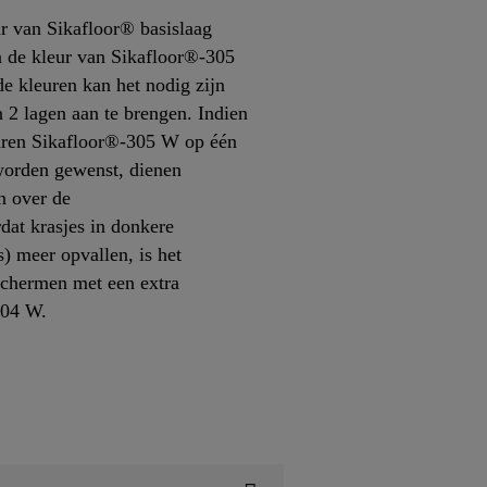
r van Sikafloor® basislaag
n de kleur van Sikafloor®-305
de kleuren kan het nodig zijn
2 lagen aan te brengen. Indien
euren Sikafloor®-305 W op één
worden gewenst, dienen
n over de
dat krasjes in donkere
s) meer opvallen, is het
schermen met een extra
304 W.