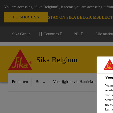
You are accessing "Sika Belgium", it seems you are accessing it fro
TO SIKA USA
STAY ON SIKA BELGIUM
SELECT
Sika Group
Countries
NL
Alle markt
Sika Belgium
Voo
Producten
Bouw
Verkrijgbaar via Handelaar
Indust
Wanne
worde
voork
werke
uw vo
kunt 