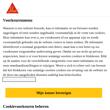
You are accessing "Sika Belgium", it seems you are accessing it
from "Verenigde Staten". We have a dedicated website for your
country.
Voorkeurenmenu
TO SIKA
STAY ON SIKA
SELECT A
Wanneer u een website bezoekt, kan er informatie in uw browser worden
opgeslagen of eruit worden opgehaald, voornamelijk in de vorm van cookies.
USA
BELGIUM
COUNTRY
Deze informatie kan over u, uw voorkeuren of uw apparaat zijn en wordt
voornamelijk gebruikt om de website correct te laten werken. De informatie
Sikafloor®-418
identificeert u normaal gesproken niet direct, maar kan u een beter op uw
Sika Belgium
voorkeuren toegesneden surfervaring geven. Omdat we uw recht op privacy
respecteren, kunt u er voor kiezen sommige soorten cookies te blokkeren. Klik
1-component, transparante, alifatische, geurarme
op de namen voor de verschillende categorieën voor meer informatie en om
onze standaardinstellingen te wijzigen. Weest u zich er echter wel van bewust
polyurethaan toplaag met een moisture triggered
dat het blokkeren van sommige soorten cookies uw ervaring van de website en
uithardingssysteem en i-Cure technologie
de door ons aangeboden diensten nadelig kan beïnvloeden.
COOKIEVERKLARING
Verlengt de levensduur van het balkonsysteem
Mijn keuzes bevestigen
door extra bescherming
Eenvoudig te gebruiken 1-component
Cookievoorkeuren beheren