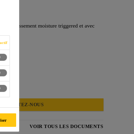
 de durcissement moisture triggered et avec
actif
ONTACTEZ-NOUS
iser
VOIR TOUS LES DOCUMENTS