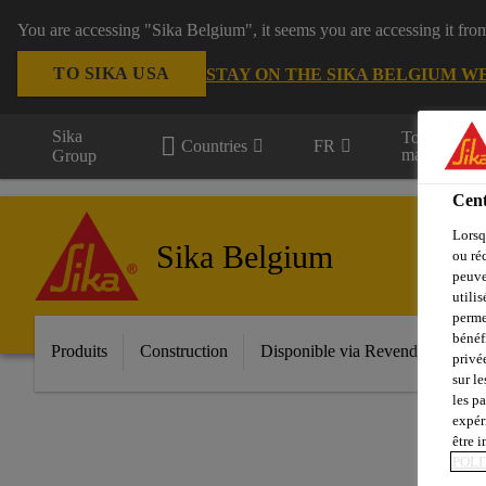
You are accessing "Sika Belgium", it seems you are accessing it fro
TO SIKA USA
STAY ON THE SIKA BELGIUM W
Sika
Tous les
Countries
FR
marchés
Group
Cent
Lorsq
Sika Belgium
ou ré
peuve
utili
perme
bénéf
Produits
Construction
Disponible via Revendeur
In
privé
sur le
les p
expér
être 
POLI