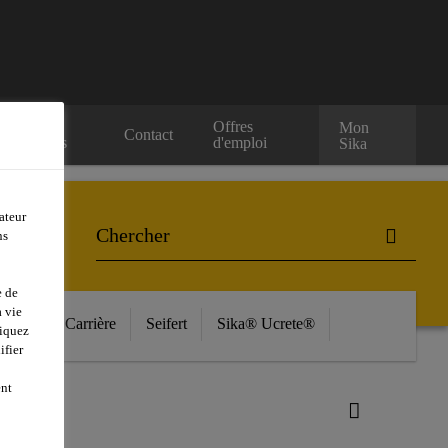
Nos
Offres
Mon
Contact
evendeurs
d'emploi
Sika
ateur
ns
e de
 vie
ources
Carrière
Seifert
Sika® Ucrete®
liquez
ifier
ent