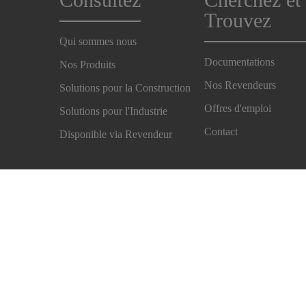
Trouvez
Qui sommes nous
Documentations
Nos Produits
Nos Revendeurs
Solutions pour la Construction
Offres d'emploi
Solutions pour l'Industrie
Contact
Disponible via Revendeur
Imprint
Notice Légale
Politique de Confidentialité