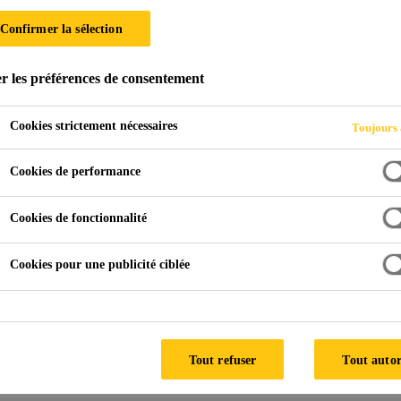
8
Confirmer la sélection
ne, transparent, aliphatique, à faible odeur avec un système
r les préférences de consentement
Cookies strictement nécessaires
Toujours 
Cookies de performance
through additional protection
Cookies de fonctionnalité
Cookies pour une publicité ciblée
o clean and maintain
C
Tout refuser
Tout autor