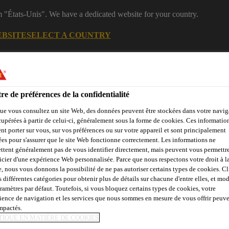
m "États-Unis". We have a dedicated website for your country.
EBSITE
SELECT A COUNTRY
B2B
Documentations
Calculateurs
eShop
R
re de préférences de la confidentialité
ue vous consultez un site Web, des données peuvent être stockées dans votre navig
cupérées à partir de celui-ci, généralement sous la forme de cookies. Ces informatio
nt porter sur vous, sur vos préférences ou sur votre appareil et sont principalement
sées pour s'assurer que le site Web fonctionne correctement. Les informations ne
ttent généralement pas de vous identifier directement, mais peuvent vous permettr
icier d'une expérience Web personnalisée. Parce que nous respectons votre droit à la
dustrie
Qui sommes nous
Sika at Work
Centre de Ress
e, nous vous donnons la possibilité de ne pas autoriser certains types de cookies. C
s différentes catégories pour obtenir plus de détails sur chacune d'entre elles, et mod
aramètres par défaut. Toutefois, si vous bloquez certains types de cookies, votre
ience de navigation et les services que nous sommes en mesure de vous offrir peuv
impactés.
TIQUE EN MATIÈRE DE COOKIES