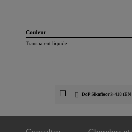
Couleur
Transparent liquide
DoP Sikafloor®-418 (EN
Consultez
Cherchez et