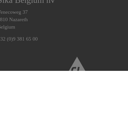
enecoweg 37
810 Nazareth
elgium
32 (0)9 381 65 00
Exercez vos droits