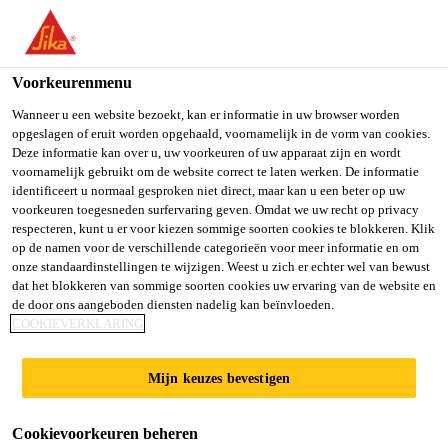
You are accessing "Sika Belgium", it seems you are accessing it
from "Verenigde Staten". We have a dedicated website for your
country.
Voorkeurenmenu
TO SIKA
STAY ON SIKA
SELECT A
Wanneer u een website bezoekt, kan er informatie in uw browser worden
opgeslagen of eruit worden opgehaald, voornamelijk in de vorm van cookies.
USA
BELGIUM
COUNTRY
Deze informatie kan over u, uw voorkeuren of uw apparaat zijn en wordt
voornamelijk gebruikt om de website correct te laten werken. De informatie
SikaPaver® HC-
identificeert u normaal gesproken niet direct, maar kan u een beter op uw
Sika Belgium
voorkeuren toegesneden surfervaring geven. Omdat we uw recht op privacy
respecteren, kunt u er voor kiezen sommige soorten cookies te blokkeren. Klik
210
op de namen voor de verschillende categorieën voor meer informatie en om
onze standaardinstellingen te wijzigen. Weest u zich er echter wel van bewust
dat het blokkeren van sommige soorten cookies uw ervaring van de website en
Plastificeerder voor aardvochtige en halfplastische
de door ons aangeboden diensten nadelig kan beïnvloeden.
betonspecie.
COOKIEVERKLARING
Conform de norm NBN EN 934-2
Mijn keuzes bevestigen
Door de oppervlakteactieve en disperserende
Cookievoorkeuren beheren
werking van SikaPaver HC-210 worden cement