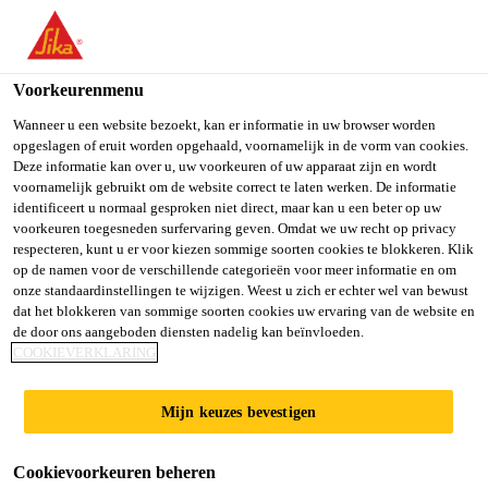
You are accessing "Sika Belgium", it seems you are accessing it
from "Verenigde Staten". We have a dedicated website for your
country.
Voorkeurenmenu
TO SIKA
STAY ON SIKA
SELECT A
Wanneer u een website bezoekt, kan er informatie in uw browser worden
opgeslagen of eruit worden opgehaald, voornamelijk in de vorm van cookies.
USA
BELGIUM
COUNTRY
Deze informatie kan over u, uw voorkeuren of uw apparaat zijn en wordt
voornamelijk gebruikt om de website correct te laten werken. De informatie
Sikadur-
identificeert u normaal gesproken niet direct, maar kan u een beter op uw
Sika Belgium
voorkeuren toegesneden surfervaring geven. Omdat we uw recht op privacy
respecteren, kunt u er voor kiezen sommige soorten cookies te blokkeren. Klik
Combiflex® SG-
op de namen voor de verschillende categorieën voor meer informatie en om
onze standaardinstellingen te wijzigen. Weest u zich er echter wel van bewust
20 M
dat het blokkeren van sommige soorten cookies uw ervaring van de website en
de door ons aangeboden diensten nadelig kan beïnvloeden.
COOKIEVERKLARING
HOOGWAARDIGE TAPE VOOR HET
Mijn keuzes bevestigen
AFDICHTEN VAN
UITZETTINGSVOEGEN EN
Cookievoorkeuren beheren
SCHEUREN