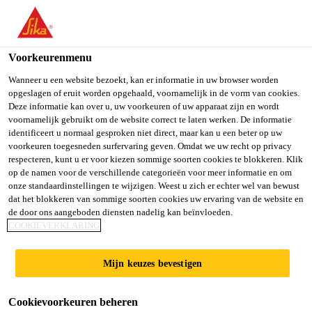
You are accessing "Sika Belgium", it seems you are accessing it
from "Verenigde Staten". We have a dedicated website for your
country.
Voorkeurenmenu
TO SIKA
STAY ON SIKA
SELECT A
Wanneer u een website bezoekt, kan er informatie in uw browser worden
opgeslagen of eruit worden opgehaald, voornamelijk in de vorm van cookies.
USA
BELGIUM
COUNTRY
Deze informatie kan over u, uw voorkeuren of uw apparaat zijn en wordt
voornamelijk gebruikt om de website correct te laten werken. De informatie
Sikaplan® SGmA-
identificeert u normaal gesproken niet direct, maar kan u een beter op uw
Sika Belgium
voorkeuren toegesneden surfervaring geven. Omdat we uw recht op privacy
respecteren, kunt u er voor kiezen sommige soorten cookies te blokkeren. Klik
18
op de namen voor de verschillende categorieën voor meer informatie en om
onze standaardinstellingen te wijzigen. Weest u zich er echter wel van bewust
dat het blokkeren van sommige soorten cookies uw ervaring van de website en
KUNSTSTOFDAKAFDICHTING VOOR
de door ons aangeboden diensten nadelig kan beïnvloeden.
COOKIEVERKLARING
GEBALLASTE DAKEN
Sikaplan® SGmA-18 is een
Mijn keuzes bevestigen
synthetisch dakafdichtingsmembraan dat uit
meerdere lagen opgebouwd is, en gebaseerd
Cookievoorkeuren beheren