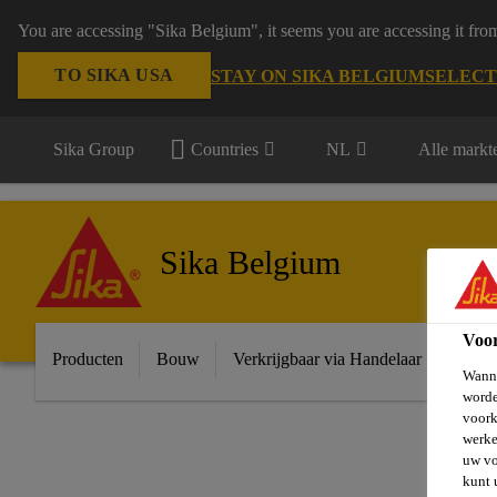
You are accessing "Sika Belgium", it seems you are accessing it fro
TO SIKA USA
STAY ON SIKA BELGIUM
SELECT
Sika Group
Countries
NL
Alle markt
Sika Belgium
Voo
Producten
Bouw
Verkrijgbaar via Handelaar
Indust
Wanne
worde
voork
werke
uw vo
kunt 