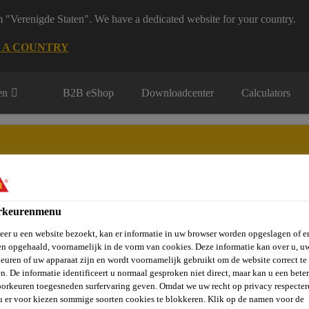
m "Verenigde Staten". We have a dedicated website for your country.
 A COUNTRY
en
B2B eShop
Downloadcenter
Calculators
rkeurenmenu
rie
Over Ons
Sika at Work
Knowledge Center
Carr
er u een website bezoekt, kan er informatie in uw browser worden opgeslagen of er
n opgehaald, voornamelijk in de vorm van cookies. Deze informatie kan over u, u
euren of uw apparaat zijn en wordt voornamelijk gebruikt om de website correct te 
n. De informatie identificeert u normaal gesproken niet direct, maar kan u een bete
orkeuren toegesneden surfervaring geven. Omdat we uw recht op privacy respecter
u er voor kiezen sommige soorten cookies te blokkeren. Klik op de namen voor de