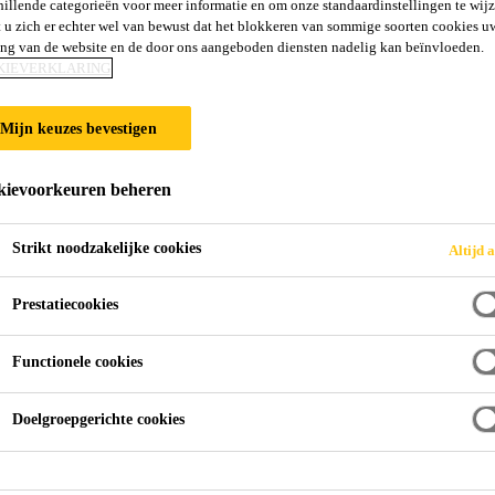
hillende categorieën voor meer informatie en om onze standaardinstellingen te wijz
6
 u zich er echter wel van bewust dat het blokkeren van sommige soorten cookies u
ing van de website en de door ons aangeboden diensten nadelig kan beïnvloeden.
KIEVERKLARING
indmiddel
Mijn keuzes bevestigen
t alifatisch, oplosmiddelhoudend, vochtuithardend polyureth
ievoorkeuren beheren
Strikt noodzakelijke cookies
Altijd a
ologie
 gebruik voor voetverkeer)
Prestatiecookies
Functionele cookies
Doelgroepgerichte cookies
TECHNISCHE FICHE
VEILIGHE