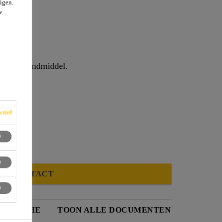
igen.
w
aanhars bindmiddel.
ctief
CONTACT
IDSFICHE
TOON ALLE DOCUMENTEN