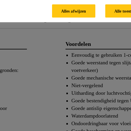
Alles afwijzen
Alle toes
ls
Toepassing
Documen
Voordelen
Eenvoudig te gebruiken 1-
Goede weerstand tegen slijt
rgronden:
voetverkeer)
Goede mechanische weerst
Niet‑vergelend
Uitharding door luchtvocht
Goede bestendigheid tegen 
voor
Goede antislip eigenschapp
Waterdampdoorlatend
Ondoordringbaar voor vloei