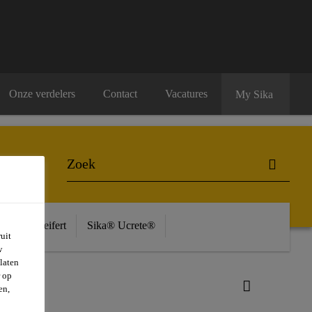
Onze verdelers
Contact
Vacatures
My Sika
ière
Seifert
Sika® Ucrete®
uit
w
laten
r op
en,