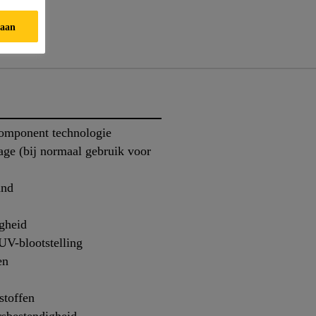
taan
ten
component technologie
age (bij normaal gebruik voor
and
igheid
UV-blootstelling
en
stoffen