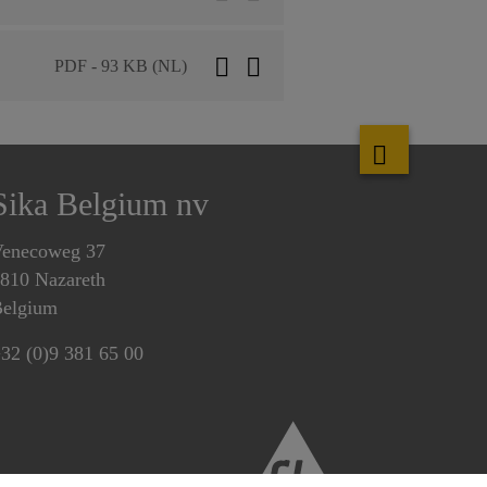
PDF - 93 KB (NL)
Sika Belgium nv
enecoweg 37
810 Nazareth
elgium
32 (0)9 381 65 00