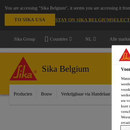
You are accessing "Sika Belgium", it seems you are accessing it fro
TO SIKA USA
STAY ON SIKA BELGIUM
SELECT
Sika Group
Countries
NL
Alle markt
Sika Belgium
Voo
Wanne
worde
voork
Producten
Bouw
Verkrijgbaar via Handelaar
Indust
werke
uw vo
kunt 
versc
Weest
ervar
COO