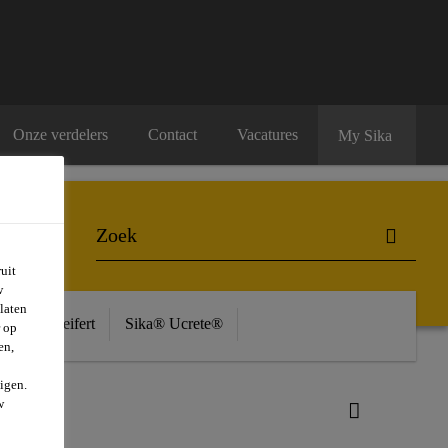
Onze verdelers
Contact
Vacatures
My Sika
uit
w
laten
ière
Seifert
Sika® Ucrete®
r op
en,
igen.
w