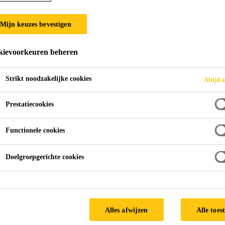
Sarnavap®-1000
Mijn keuzes bevestigen
Dampscherm
ievoorkeuren beheren
Sarnavap®-1000 E is een onversterkt dampscherm op 
Strikt noodzakelijke cookies
Altijd a
Prestatiecookies
Eenvoudige en snelle verwerking
Blijft flexibel bij lage temperaturen
Functionele cookies
Rot niet
Doelgroepgerichte cookies
TECHNISC
Alles afwijzen
Alle toes