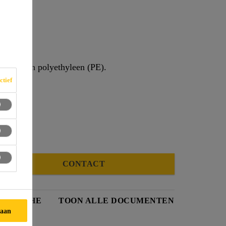
 E
basis van polyethyleen (PE).
ctief
CONTACT
HE FICHE
TOON ALLE DOCUMENTEN
taan