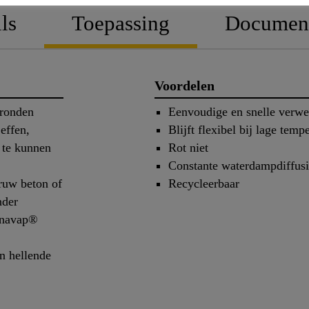
ls
Toepassing
Documen
Voordelen
ronden
Eenvoudige en snelle verwe
effen,
Blijft flexibel bij lage temp
 te kunnen
Rot niet
Constante waterdampdiffus
ruw beton of
Recycleerbaar
nder
rnavap®
n hellende