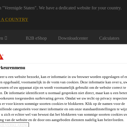
m "Verenigde Staten". We have a dedicated website for your country.
 A COUNTRY
en
B2B eShop
Downloadcenter
Calculators
rkeurenmenu
er u een website bezoekt, kan er informatie in uw browser worden opgeslagen of er
n opgehaald, voornamelijk in de vorm van cookies. Deze informatie kan over u, u
euren of uw apparaat zijn en wordt voornamelijk gebruikt om de website correct te 
rie
Over Ons
Sika at Work
Knowledge Center
Carr
n. De informatie identificeert u normaal gesproken niet direct, maar kan u een bete
orkeuren toegesneden surfervaring geven. Omdat we uw recht op privacy respecter
u er voor kiezen sommige soorten cookies te blokkeren. Klik op de namen voor de
hillende categorieën voor meer informatie en om onze standaardinstellingen te wijz
 u zich er echter wel van bewust dat het blokkeren van sommige soorten cookies u
ing van de website en de door ons aangeboden diensten nadelig kan beïnvloeden.
KIEVERKLARING