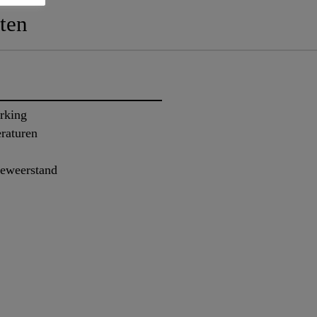
ten
rking
eraturen
ieweerstand