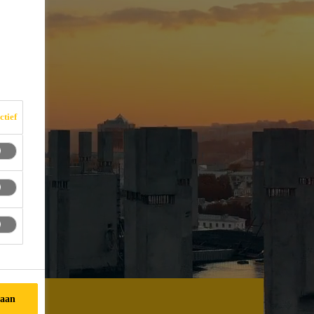
ctief
taan