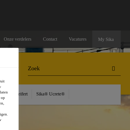
Onze verdelers
Contact
Vacatures
My Sika
uit
w
laten
ière
Seifert
Sika® Ucrete®
r op
en,
igen.
w