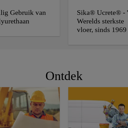
ilig Gebruik van
Sika® Ucrete® - 
lyurethaan
Werelds sterkste
vloer, sinds 1969
Ontdek