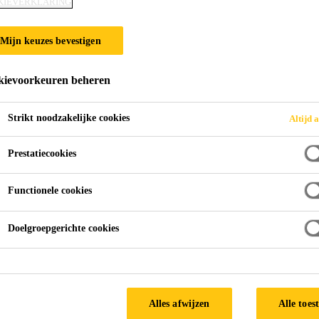
KIEVERKLARING
Mijn keuzes bevestigen
ievoorkeuren beheren
Strikt noodzakelijke cookies
Altijd a
Prestatiecookies
Functionele cookies
Doelgroepgerichte cookies
Alles afwijzen
Alle toes