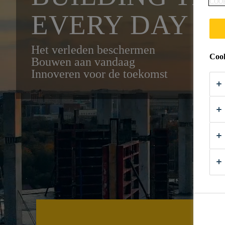
COO
EVERY DAY
Het verleden beschermen
Cook
Bouwen aan vandaag
Innoveren voor de toekomst