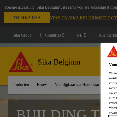
You are accessing "Sika Belgium", it seems you are accessing it fro
TO SIKA USA
STAY ON SIKA BELGIUM
SELECT
Sika Group
Countries
NL
Alle markt
Sika Belgium
Voo
Wanne
worde
voork
Producten
Bouw
Verkrijgbaar via Handelaar
Indust
werke
uw vo
kunt 
versc
Weest
BUILDING TR
ervar