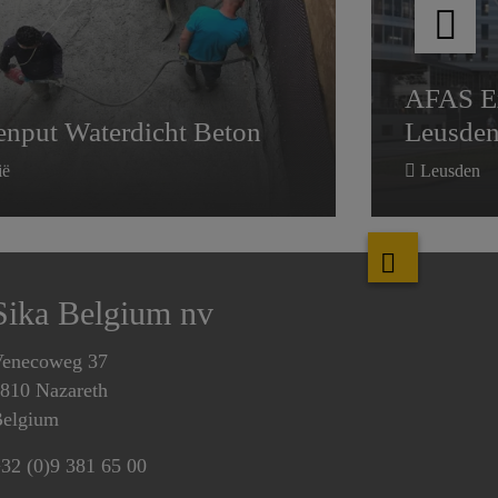
AFAS Ex
nput Waterdicht Beton
Leusde
ië
Leusden
Sika Belgium nv
enecoweg 37
810 Nazareth
elgium
32 (0)9 381 65 00