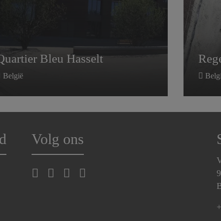
Quartier Bleu Hasselt
Rege
België
Belg
d
Volg ons
V
9
B
+