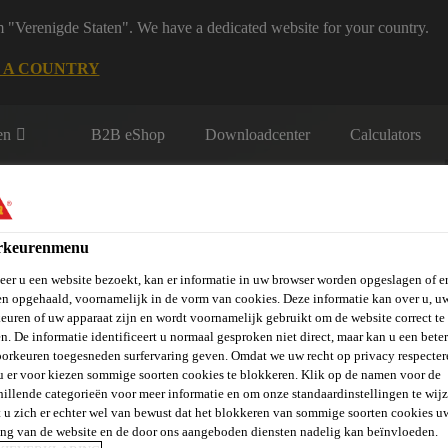
m "Verenigde Staten". We have a dedicated website for your country.
 A COUNTRY
en
B2B eShop
Downloadcenter
Calculators
rkeurenmenu
er u een website bezoekt, kan er informatie in uw browser worden opgeslagen of er
n opgehaald, voornamelijk in de vorm van cookies. Deze informatie kan over u, u
euren of uw apparaat zijn en wordt voornamelijk gebruikt om de website correct te 
rie
Over Ons
Sika at Work
Knowledge Center
Carr
n. De informatie identificeert u normaal gesproken niet direct, maar kan u een bete
orkeuren toegesneden surfervaring geven. Omdat we uw recht op privacy respecter
u er voor kiezen sommige soorten cookies te blokkeren. Klik op de namen voor de
hillende categorieën voor meer informatie en om onze standaardinstellingen te wijz
 u zich er echter wel van bewust dat het blokkeren van sommige soorten cookies u
UST
ing van de website en de door ons aangeboden diensten nadelig kan beïnvloeden.