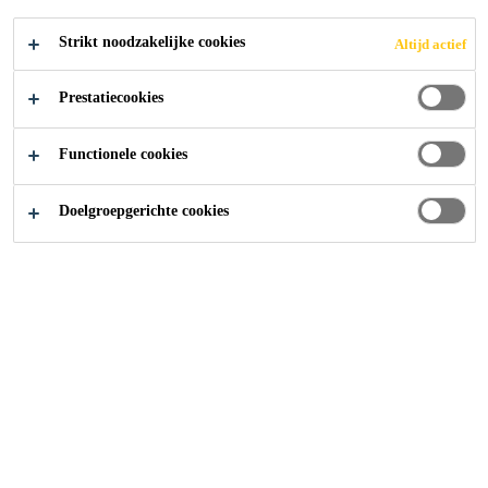
Strikt noodzakelijke cookies
Altijd actief
home
Nieuwe windmolens
Prestatiecookies
Functionele cookies
2015
DIEST & GENT
Doelgroepgerichte cookies
In 2011 werd aangevat met de levering van beton voor
niet minder dan 10 windmolens langsheen de E314 te
Halen en Bekkevoort-Diest. Deze windmolens zijn samen
goed voor een totaal nominaal vermogen van 20 MW, de
energievoorziening van zo'n 14.000 gezinnen.
De Duitse specialist Oehm Bauunternehmen GmbH bouwt
de windmolens in opdracht van Aspiravi die reeds meer
dan 10 jaar hernieuwbare energieprojecten bouwt voor een