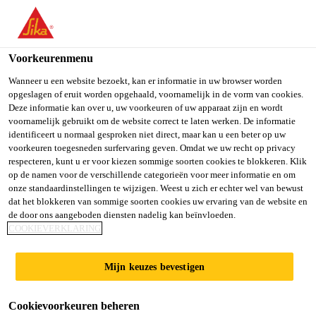
You are accessing "Sika Belgium", it seems you are accessing it
from "Verenigde Staten". We have a dedicated website for your
country.
Voorkeurenmenu
TO SIKA
STAY ON SIKA
SELECT A
Wanneer u een website bezoekt, kan er informatie in uw browser worden
opgeslagen of eruit worden opgehaald, voornamelijk in de vorm van cookies.
USA
BELGIUM
COUNTRY
Deze informatie kan over u, uw voorkeuren of uw apparaat zijn en wordt
voornamelijk gebruikt om de website correct te laten werken. De informatie
identificeert u normaal gesproken niet direct, maar kan u een beter op uw
Sika Belgium
voorkeuren toegesneden surfervaring geven. Omdat we uw recht op privacy
respecteren, kunt u er voor kiezen sommige soorten cookies te blokkeren. Klik
op de namen voor de verschillende categorieën voor meer informatie en om
onze standaardinstellingen te wijzigen. Weest u zich er echter wel van bewust
dat het blokkeren van sommige soorten cookies uw ervaring van de website en
de door ons aangeboden diensten nadelig kan beïnvloeden.
NIEUWE
COOKIEVERKLARING
WINDMOLENS
Mijn keuzes bevestigen
Cookievoorkeuren beheren