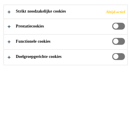
Strikt noodzakelijke cookies
Altijd actief
home
Inkomhal Sika Belgium
Prestatiecookies
Functionele cookies
2019
NAZARETH
Doelgroepgerichte cookies
De inkomhal van Sika België krijgt een nieuw kleedje. Na
de schilderwerken en het creëren van een nieuwe moderne
en multifuctionele ruimte met flex desks is het de beurt
aan de vloer. De donkere gietvloer heeft zijn beste tijd
gehad en kan een opknapbeurt gebruiken. Tijd dus om de
bezoekers in een vernieuwde inkomhal te verwelkomen!