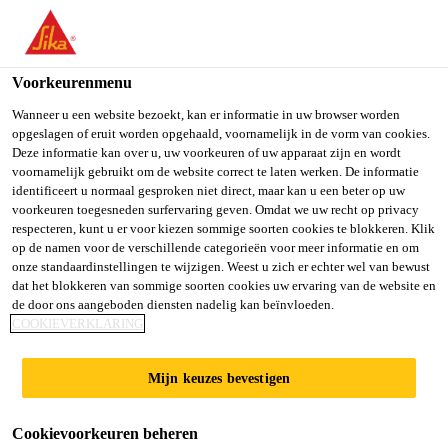
You are accessing "Sika Belgium", it seems you are accessing it
from "Verenigde Staten". We have a dedicated website for your
country.
Voorkeurenmenu
Producten
...
Sikafloor® MultiDur EB-20
TO SIKA
STAY ON SIKA
SELECT A
Wanneer u een website bezoekt, kan er informatie in uw browser worden
opgeslagen of eruit worden opgehaald, voornamelijk in de vorm van cookies.
USA
BELGIUM
COUNTRY
Deze informatie kan over u, uw voorkeuren of uw apparaat zijn en wordt
voornamelijk gebruikt om de website correct te laten werken. De informatie
identificeert u normaal gesproken niet direct, maar kan u een beter op uw
Sika Belgium
voorkeuren toegesneden surfervaring geven. Omdat we uw recht op privacy
Sikafloor®
respecteren, kunt u er voor kiezen sommige soorten cookies te blokkeren. Klik
op de namen voor de verschillende categorieën voor meer informatie en om
MultiDur EB-20
onze standaardinstellingen te wijzigen. Weest u zich er echter wel van bewust
dat het blokkeren van sommige soorten cookies uw ervaring van de website en
de door ons aangeboden diensten nadelig kan beïnvloeden.
COOKIEVERKLARING
Antislip, gekleurd, epoxy
vloercoatingsysteem
Mijn keuzes bevestigen
Sikafloor® MultiDur EB-20 is een ingestrooid,
Cookievoorkeuren beheren
gekleurd, rigide vloercoating op basis van