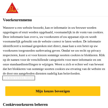
You are accessing "Sika Belgium", it seems you are accessing it
from "Verenigde Staten". We have a dedicated website for your
country.
Voorkeurenmenu
TO SIKA
STAY ON SIKA
SELECT A
Wanneer u een website bezoekt, kan er informatie in uw browser worden
opgeslagen of eruit worden opgehaald, voornamelijk in de vorm van cookies.
USA
BELGIUM
COUNTRY
Deze informatie kan over u, uw voorkeuren of uw apparaat zijn en wordt
voornamelijk gebruikt om de website correct te laten werken. De informatie
identificeert u normaal gesproken niet direct, maar kan u een beter op uw
Sika Belgium
voorkeuren toegesneden surfervaring geven. Omdat we uw recht op privacy
respecteren, kunt u er voor kiezen sommige soorten cookies te blokkeren. Klik
op de namen voor de verschillende categorieën voor meer informatie en om
onze standaardinstellingen te wijzigen. Weest u zich er echter wel van bewust
dat het blokkeren van sommige soorten cookies uw ervaring van de website en
VERLIJMEN VAN
de door ons aangeboden diensten nadelig kan beïnvloeden.
COOKIEVERKLARING
PLINTEN
Mijn keuzes bevestigen
Cookievoorkeuren beheren