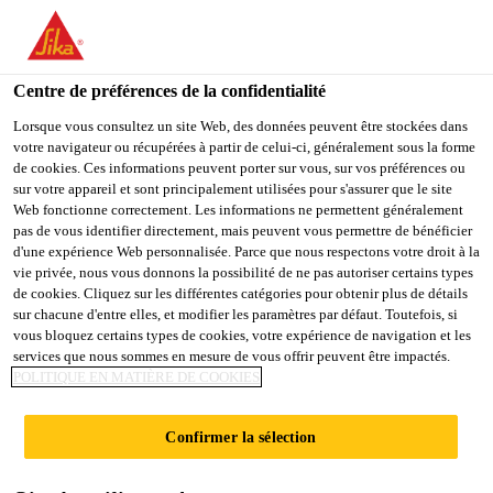
You are accessing "Sika Belgium", it seems you are accessing it
from "États-Unis". We have a dedicated website for your country.
Centre de préférences de la confidentialité
TO
STAY ON THE SIKA
SELECT A
SIKA
Lorsque vous consultez un site Web, des données peuvent être stockées dans
BELGIUM WEBSITE
COUNTRY
votre navigateur ou récupérées à partir de celui-ci, généralement sous la forme
USA
de cookies. Ces informations peuvent porter sur vous, sur vos préférences ou
sur votre appareil et sont principalement utilisées pour s'assurer que le site
Web fonctionne correctement. Les informations ne permettent généralement
Sika Belgium
pas de vous identifier directement, mais peuvent vous permettre de bénéficier
d'une expérience Web personnalisée. Parce que nous respectons votre droit à la
vie privée, nous vous donnons la possibilité de ne pas autoriser certains types
de cookies. Cliquez sur les différentes catégories pour obtenir plus de détails
sur chacune d'entre elles, et modifier les paramètres par défaut. Toutefois, si
COLLAGE DES
vous bloquez certains types de cookies, votre expérience de navigation et les
services que nous sommes en mesure de vous offrir peuvent être impactés.
POLITIQUE EN MATIÈRE DE COOKIES
PLINTHES
Confirmer la sélection