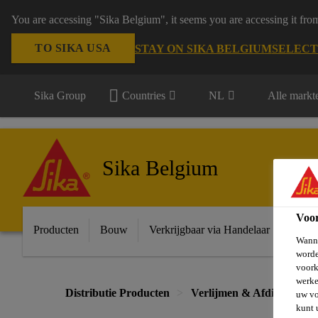
You are accessing "Sika Belgium", it seems you are accessing it fro
TO SIKA USA
STAY ON SIKA BELGIUM
SELECT
Sika Group
Countries
NL
Alle markt
Sika Belgium
Voo
Producten
Bouw
Verkrijgbaar via Handelaar
Indust
Wanne
worde
voork
werke
Distributie Producten
Verlijmen & Afdichten
uw vo
kunt 