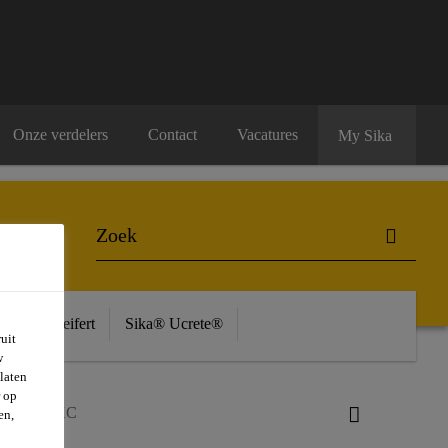
Onze verdelers
Contact
Vacatures
My Sika
ière
Seifert
Sika® Ucrete®
uit
w
laten
r op
lex®-406 KC
en,