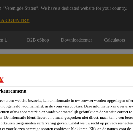
m "Verenigde Staten". We have a dedicated website for your country.
 A COUNTRY
en
B2B eShop
Downloadcenter
Calculators
rkeurenmenu
rie
Over Ons
Sika at Work
Knowledge Center
Carr
er u een website bezoekt, kan er informatie in uw browser worden opgeslagen of er
n opgehaald, voornamelijk in de vorm van cookies. Deze informatie kan over u, u
euren of uw apparaat zijn en wordt voornamelijk gebruikt om de website correct te 
n. De informatie identificeert u normaal gesproken niet direct, maar kan u een bete
Voegen en Scheuren
Vloervoegen
Vloervoegkit
Sikaf
orkeuren toegesneden surfervaring geven. Omdat we uw recht op privacy respecter
u er voor kiezen sommige soorten cookies te blokkeren. Klik op de namen voor de