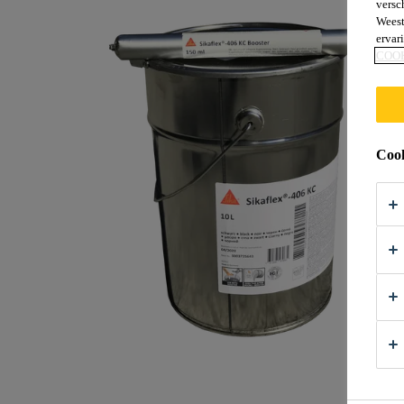
versc
Weest
ervar
COO
Cook