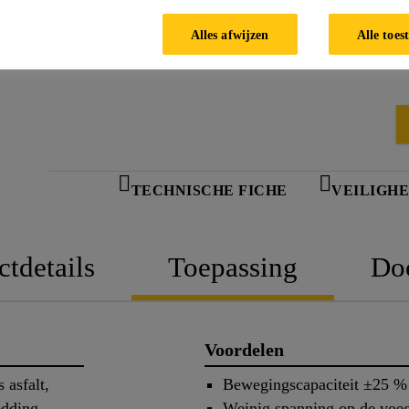
Alles afwijzen
Alle toes
TECHNISCHE FICHE
VEILIGHE
ctdetails
Toepassing
Do
Voordelen
 asfalt,
Bewegingscapaciteit ±25 %
edding,
Weinig spanning op de voe