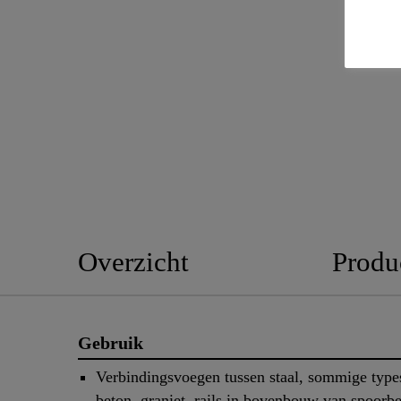
Overzicht
Produ
Gebruik
Verbindingsvoegen tussen staal, sommige types
beton, graniet, rails in bovenbouw van spoorb