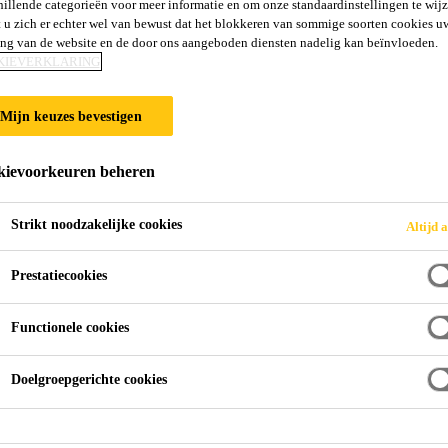
hillende categorieën voor meer informatie en om onze standaardinstellingen te wijz
Sikaflex®-406 K
 u zich er echter wel van bewust dat het blokkeren van sommige soorten cookies u
ing van de website en de door ons aangeboden diensten nadelig kan beïnvloeden.
KIEVERKLARING
Hoogperformante, zelfvloeiende polyureth
Mijn keuzes bevestigen
uithardingsversneller
Sikaflex®-406 KC is een 1-component, zelfvloeiende, 
ievoorkeuren beheren
mechanische en chemische weerstand, en waaraan een 
worden. Door toevoeging van de Sikaflex®-406 KC b
Strikt noodzakelijke cookies
Altijd a
uitharding doorheen de ganse voegkit bekomen. Sikaf
Lees meer +
elastisch afkitten van voegen tussen rails, aangrenze
Prestatiecookies
Bewegingscapaciteit ±25 %
Functionele cookies
Weinig spanning op de voegflanken
Doelgroepgerichte cookies
Zeer hoge mechanische en chemische weerstand zoa