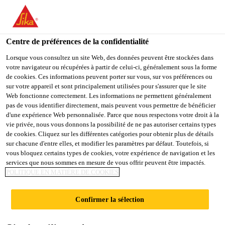
You are accessing "Sika Belgium", it seems you are accessing it
from "États-Unis". We have a dedicated website for your country.
Centre de préférences de la confidentialité
TO
Produits Distribution
...
Sikaflex®-406 KC
STAY ON THE SIKA
SELECT A
SIKA
Lorsque vous consultez un site Web, des données peuvent être stockées dans
BELGIUM WEBSITE
COUNTRY
votre navigateur ou récupérées à partir de celui-ci, généralement sous la forme
USA
de cookies. Ces informations peuvent porter sur vous, sur vos préférences ou
sur votre appareil et sont principalement utilisées pour s'assurer que le site
Web fonctionne correctement. Les informations ne permettent généralement
Sika Belgium
pas de vous identifier directement, mais peuvent vous permettre de bénéficier
Sikaflex®-406 KC
d'une expérience Web personnalisée. Parce que nous respectons votre droit à la
vie privée, nous vous donnons la possibilité de ne pas autoriser certains types
de cookies. Cliquez sur les différentes catégories pour obtenir plus de détails
Mastic polyuréthane auto-nivelant de
sur chacune d'entre elles, et modifier les paramètres par défaut. Toutefois, si
vous bloquez certains types de cookies, votre expérience de navigation et les
haute performance, avec accélérateur de
services que nous sommes en mesure de vous offrir peuvent être impactés.
durcissement
POLITIQUE EN MATIÈRE DE COOKIES
Le Sikaflex®-406 KC est un mastic pour sols qui est
Confirmer la sélection
monocomposant, élastique, auto-nivelant, de haute
résistance mécanique et chimique et auquel on peut