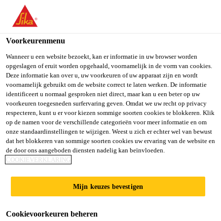
You are accessing "Sika Belgium", it seems you are accessing it
from "Verenigde Staten". We have a dedicated website for your
country.
Voorkeurenmenu
TO SIKA
STAY ON SIKA
SELECT A
Wanneer u een website bezoekt, kan er informatie in uw browser worden
opgeslagen of eruit worden opgehaald, voornamelijk in de vorm van cookies.
USA
BELGIUM
COUNTRY
Deze informatie kan over u, uw voorkeuren of uw apparaat zijn en wordt
voornamelijk gebruikt om de website correct te laten werken. De informatie
identificeert u normaal gesproken niet direct, maar kan u een beter op uw
Sika Belgium
voorkeuren toegesneden surfervaring geven. Omdat we uw recht op privacy
respecteren, kunt u er voor kiezen sommige soorten cookies te blokkeren. Klik
op de namen voor de verschillende categorieën voor meer informatie en om
onze standaardinstellingen te wijzigen. Weest u zich er echter wel van bewust
dat het blokkeren van sommige soorten cookies uw ervaring van de website en
de door ons aangeboden diensten nadelig kan beïnvloeden.
VLOERVOEG­
COOKIEVERKLARING
KIT
Mijn keuzes bevestigen
Cookievoorkeuren beheren