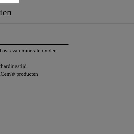
ten
 basis van minerale oxiden
thardingstijd
kaCem® producten