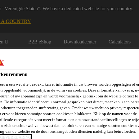
m "Verenigde Staten". We have a dedicated website for your country.
 A COUNTRY
en
B2B eShop
Downloadcenter
Calculators
rkeurenmenu
er u een website bezoekt, kan er informatie in uw browser worden opgeslagen of er
n opgehaald, voornamelijk in de vorm van cookies. Deze informatie kan over u, u
euren of uw apparaat zijn en wordt voornamelijk gebruikt om de website correct te 
rie
Over Ons
Sika at Work
Knowledge Center
Carr
n. De informatie identificeert u normaal gesproken niet direct, maar kan u een bete
orkeuren toegesneden surfervaring geven. Omdat we uw recht op privacy respecter
u er voor kiezen sommige soorten cookies te blokkeren. Klik op de namen voor de
hillende categorieën voor meer informatie en om onze standaardinstellingen te wijz
 u zich er echter wel van bewust dat het blokkeren van sommige soorten cookies u
Kleurstof voor mortel
SikaCem® Color
ing van de website en de door ons aangeboden diensten nadelig kan beïnvloeden.
KIEVERKLARING