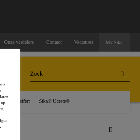
Onze verdelers
Contact
Vacatures
My Sika
uit
w
laten
ière
Seifert
Sika® Ucrete®
r op
en,
igen.
w