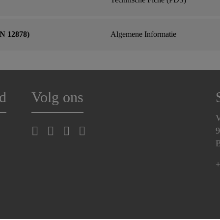
N 12878)
Algemene Informatie
d
Volg ons
V
9
B
+