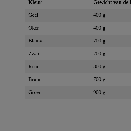
Kleur
Gewicht van de 
Geel
400 g
Oker
400 g
Blauw
700 g
Zwart
700 g
Rood
800 g
Bruin
700 g
Groen
900 g