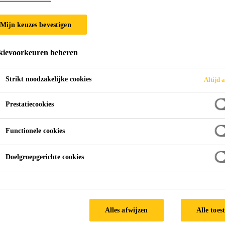
SikaCem® Color
Mijn keuzes bevestigen
KLEURSTOF VOOR CEMENT, KALK EN
ievoorkeuren beheren
SikaCem® Coloris een kleurstof in poedervorm op bas
Strikt noodzakelijke cookies
Altijd a
Prestatiecookies
Synthetisch kleurmiddel op basis van minerale ox
Goede UV-stabiliteit
Functionele cookies
Heeft geen invloed op de uithardingstijd
Doelgroepgerichte cookies
TECHNISCHE FICHE
VEILIGHE
Alles afwijzen
Alle toes