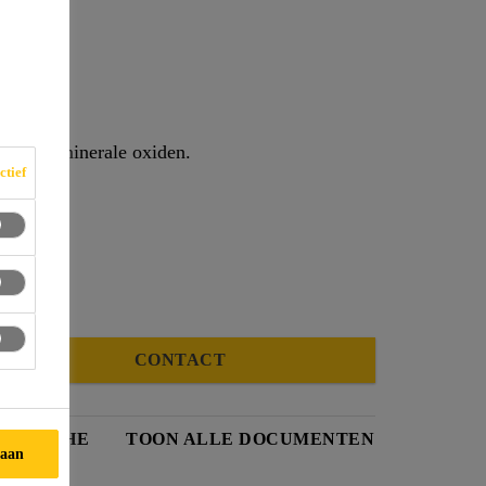
 GIPS
is van minerale oxiden.
ctief
iden
CONTACT
IDSFICHE
TOON ALLE DOCUMENTEN
taan