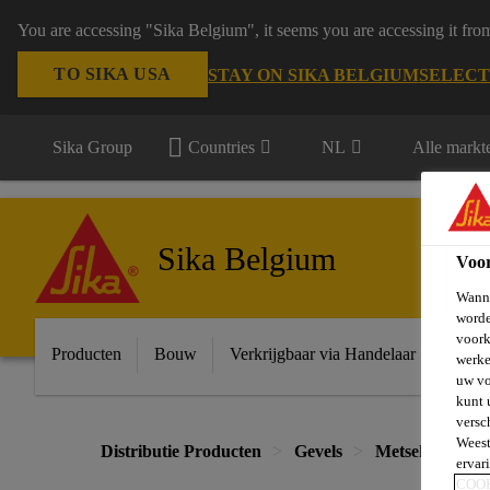
You are accessing "Sika Belgium", it seems you are accessing it fro
TO SIKA USA
STAY ON SIKA BELGIUM
SELECT
Sika Group
Countries
NL
Alle markt
Sika Belgium
Voo
Wanne
worde
voork
Producten
Bouw
Verkrijgbaar via Handelaar
Indust
werke
uw vo
kunt 
versc
Weest
Distributie Producten
Gevels
Metselwerk
ervar
COO