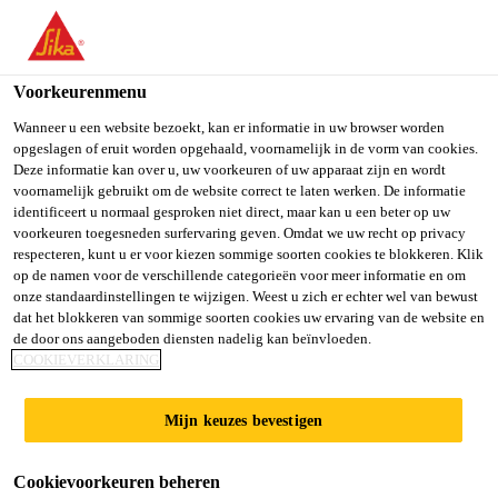
You are accessing "Sika Belgium", it seems you are accessing it
from "Verenigde Staten". We have a dedicated website for your
country.
Voorkeurenmenu
TO SIKA
STAY ON SIKA
SELECT A
Wanneer u een website bezoekt, kan er informatie in uw browser worden
opgeslagen of eruit worden opgehaald, voornamelijk in de vorm van cookies.
USA
BELGIUM
COUNTRY
Deze informatie kan over u, uw voorkeuren of uw apparaat zijn en wordt
voornamelijk gebruikt om de website correct te laten werken. De informatie
identificeert u normaal gesproken niet direct, maar kan u een beter op uw
Sika Belgium
voorkeuren toegesneden surfervaring geven. Omdat we uw recht op privacy
respecteren, kunt u er voor kiezen sommige soorten cookies te blokkeren. Klik
op de namen voor de verschillende categorieën voor meer informatie en om
onze standaardinstellingen te wijzigen. Weest u zich er echter wel van bewust
dat het blokkeren van sommige soorten cookies uw ervaring van de website en
VOORGEDOSEERD
de door ons aangeboden diensten nadelig kan beïnvloeden.
COOKIEVERKLARING
E MORTEL
Mijn keuzes bevestigen
Cookievoorkeuren beheren