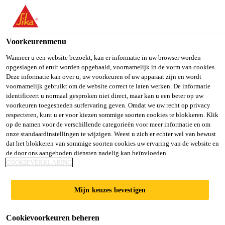
You are accessing "Sika Belgium", it seems you are accessing it
from "Verenigde Staten". We have a dedicated website for your
country.
Voorkeurenmenu
Distributie Producten
...
SikaTop®-122 FR
TO SIKA
STAY ON SIKA
SELECT A
Wanneer u een website bezoekt, kan er informatie in uw browser worden
opgeslagen of eruit worden opgehaald, voornamelijk in de vorm van cookies.
USA
BELGIUM
COUNTRY
Deze informatie kan over u, uw voorkeuren of uw apparaat zijn en wordt
voornamelijk gebruikt om de website correct te laten werken. De informatie
identificeert u normaal gesproken niet direct, maar kan u een beter op uw
Sika Belgium
voorkeuren toegesneden surfervaring geven. Omdat we uw recht op privacy
SikaTop®-122 FR
respecteren, kunt u er voor kiezen sommige soorten cookies te blokkeren. Klik
op de namen voor de verschillende categorieën voor meer informatie en om
onze standaardinstellingen te wijzigen. Weest u zich er echter wel van bewust
Voorgedoseerde hydraulische mortel op
dat het blokkeren van sommige soorten cookies uw ervaring van de website en
de door ons aangeboden diensten nadelig kan beïnvloeden.
basis van PMES-cement voor
COOKIEVERKLARING
betonreparaties
Mijn keuzes bevestigen
Voorgedoseerde mortel bestaande uit : component A
(emulsiehars), component B (PMES-cement en
Cookievoorkeuren beheren
speciale vulstoffen) Na het mengen wordt een