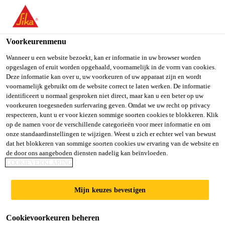
You are accessing "Sika Belgium", it seems you are accessing it
from "Verenigde Staten". We have a dedicated website for your
country.
Voorkeurenmenu
Distributie Producten
...
SikaTop®-121
TO SIKA
STAY ON SIKA
SELECT A
Wanneer u een website bezoekt, kan er informatie in uw browser worden
opgeslagen of eruit worden opgehaald, voornamelijk in de vorm van cookies.
USA
BELGIUM
COUNTRY
Deze informatie kan over u, uw voorkeuren of uw apparaat zijn en wordt
voornamelijk gebruikt om de website correct te laten werken. De informatie
identificeert u normaal gesproken niet direct, maar kan u een beter op uw
Sika Belgium
voorkeuren toegesneden surfervaring geven. Omdat we uw recht op privacy
SikaTop®-121
respecteren, kunt u er voor kiezen sommige soorten cookies te blokkeren. Klik
op de namen voor de verschillende categorieën voor meer informatie en om
onze standaardinstellingen te wijzigen. Weest u zich er echter wel van bewust
Hoogwaardig 2-componenten cementgebonden
dat het blokkeren van sommige soorten cookies uw ervaring van de website en
de door ons aangeboden diensten nadelig kan beïnvloeden.
mortel voor waterdichting, herstelling en
COOKIEVERKLARING
herprofilering.
Mijn keuzes bevestigen
Eenvoudig voor te bereiden en te verwerken:
voorgedoseerd.
Cookievoorkeuren beheren