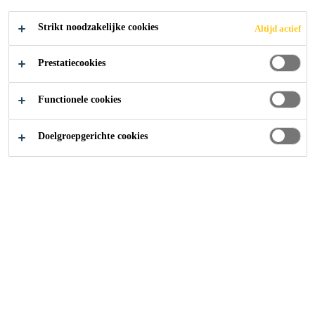
Gemakkelijk aan te brengen dankzij zijn zeer
goede verwerkbaarheid en zijnthixotroop
Strikt noodzakelijke cookies
Altijd actief
consistentie.
Prestatiecookies
Snelle toename van de sterktes en uitzonderlijke
mechanische eindsterkte.
Functionele cookies
CONTACT
Doelgroepgerichte cookies