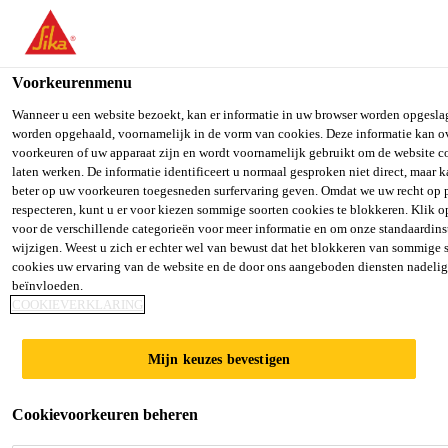
You are accessing "Sika Belgium", it seems you are accessing it fro
"Verenigde Staten". We have a dedicated website for your country.
Voorkeurenmenu
TO SIKA
STAY ON SIKA
SELEC
Distributie Producten
...
SikaEmaco®-410 Repair R4
USA
BELGIUM
COUN
Wanneer u een website bezoekt, kan er informatie in uw browser worden opgeslag
worden opgehaald, voornamelijk in de vorm van cookies. Deze informatie kan o
voorkeuren of uw apparaat zijn en wordt voornamelijk gebruikt om de website co
laten werken. De informatie identificeert u normaal gesproken niet direct, maar k
Sika Belgium
beter op uw voorkeuren toegesneden surfervaring geven. Omdat we uw recht op 
respecteren, kunt u er voor kiezen sommige soorten cookies te blokkeren. Klik 
SikaEmaco®-410
voor de verschillende categorieën voor meer informatie en om onze standaardins
wijzigen. Weest u zich er echter wel van bewust dat het blokkeren van sommige 
Repair R4
cookies uw ervaring van de website en de door ons aangeboden diensten nadeli
beïnvloeden.
COOKIEVERKLARING
Hoogwaardige R4 betonreparatiemortel
Mijn keuzes bevestigen
SikaEmaco®-410 Repair R4 is een 1-component,
vezelversterkte, krimpgecompenseerde
Cookievoorkeuren beheren
reparatiemortel die voldoet aan de vereisten van EN