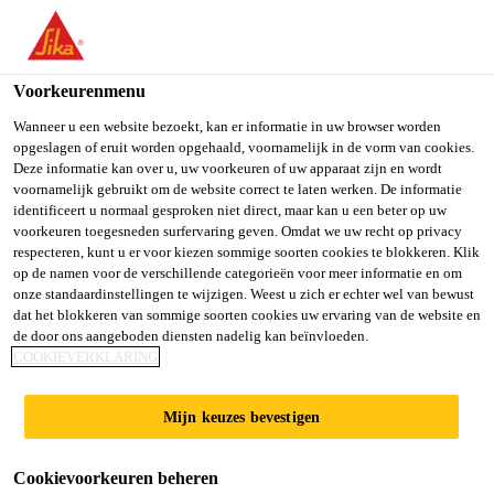
You are accessing "Sika Belgium", it seems you are accessing it
from "Verenigde Staten". We have a dedicated website for your
country.
Voorkeurenmenu
TO SIKA
STAY ON SIKA
SELECT A
Wanneer u een website bezoekt, kan er informatie in uw browser worden
opgeslagen of eruit worden opgehaald, voornamelijk in de vorm van cookies.
USA
BELGIUM
COUNTRY
Deze informatie kan over u, uw voorkeuren of uw apparaat zijn en wordt
voornamelijk gebruikt om de website correct te laten werken. De informatie
identificeert u normaal gesproken niet direct, maar kan u een beter op uw
Sika Belgium
voorkeuren toegesneden surfervaring geven. Omdat we uw recht op privacy
respecteren, kunt u er voor kiezen sommige soorten cookies te blokkeren. Klik
op de namen voor de verschillende categorieën voor meer informatie en om
onze standaardinstellingen te wijzigen. Weest u zich er echter wel van bewust
dat het blokkeren van sommige soorten cookies uw ervaring van de website en
de door ons aangeboden diensten nadelig kan beïnvloeden.
VLOERVOEGKI
COOKIEVERKLARING
T
Mijn keuzes bevestigen
Cookievoorkeuren beheren