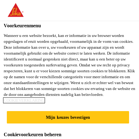
You are accessing "Sika Belgium", it seems you are accessing it
from "Verenigde Staten". We have a dedicated website for your
country.
Voorkeurenmenu
TO SIKA
STAY ON SIKA
SELECT A
Wanneer u een website bezoekt, kan er informatie in uw browser worden
opgeslagen of eruit worden opgehaald, voornamelijk in de vorm van cookies.
USA
BELGIUM
COUNTRY
Deze informatie kan over u, uw voorkeuren of uw apparaat zijn en wordt
voornamelijk gebruikt om de website correct te laten werken. De informatie
identificeert u normaal gesproken niet direct, maar kan u een beter op uw
Sika Belgium
voorkeuren toegesneden surfervaring geven. Omdat we uw recht op privacy
respecteren, kunt u er voor kiezen sommige soorten cookies te blokkeren. Klik
op de namen voor de verschillende categorieën voor meer informatie en om
onze standaardinstellingen te wijzigen. Weest u zich er echter wel van bewust
dat het blokkeren van sommige soorten cookies uw ervaring van de website en
de door ons aangeboden diensten nadelig kan beïnvloeden.
SIKADUR-
COOKIEVERKLARING
COMBIFLEX®
Mijn keuzes bevestigen
SYSTEEM
Cookievoorkeuren beheren