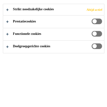
Strikt noodzakelijke cookies
Altijd actief
Prestatiecookies
Producten
...
Sikadur-Combiflex® Systeem
Functionele cookies
Doelgroepgerichte cookies
Het Sikadur-Combiflex® SG
System is een veelzijdig,
hoogwaardig afdichtingssysteem
voor constructievoegen,
uitzettings-/bewegingsvoegen en
aansluitvoegen, alsook voor
scheuren/barsten. Het systeem laat
variabele en grote vervormingen toe