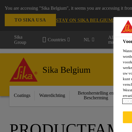
You are accessing "Sika Belgium", it seems you are accessing it fro
TO SIKA USA
STAY ON SIKA BELGIUM
SELECT
Sika
Alle
Countries
NL
Voo
markten
Group
Wanne
worde
voork
Sika Belgium
werke
uw vo
kunt 
versc
Weest
Betonherstelling en
Ge
Coatings
Waterdichting
ervar
Bescherming
COO
PRODUCTFAMIL