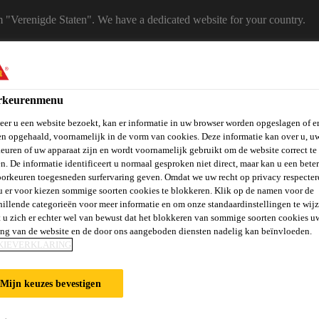
m "Verenigde Staten". We have a dedicated website for your country.
 A COUNTRY
B2B
Producten
Downloadcenter
Calculato
rkeurenmenu
eShop
er u een website bezoekt, kan er informatie in uw browser worden opgeslagen of er
n opgehaald, voornamelijk in de vorm van cookies. Deze informatie kan over u, u
euren of uw apparaat zijn en wordt voornamelijk gebruikt om de website correct te 
n. De informatie identificeert u normaal gesproken niet direct, maar kan u een bete
orkeuren toegesneden surfervaring geven. Omdat we uw recht op privacy respecter
u er voor kiezen sommige soorten cookies te blokkeren. Klik op de namen voor de
hillende categorieën voor meer informatie en om onze standaardinstellingen te wijz
 u zich er echter wel van bewust dat het blokkeren van sommige soorten cookies u
vels, Wanden &
Verlijmen en
St
Vloeren
Beton
ing van de website en de door ons aangeboden diensten nadelig kan beïnvloeden.
Balkons
Afdichten
Ve
KIEVERKLARING
Mijn keuzes bevestigen
IES