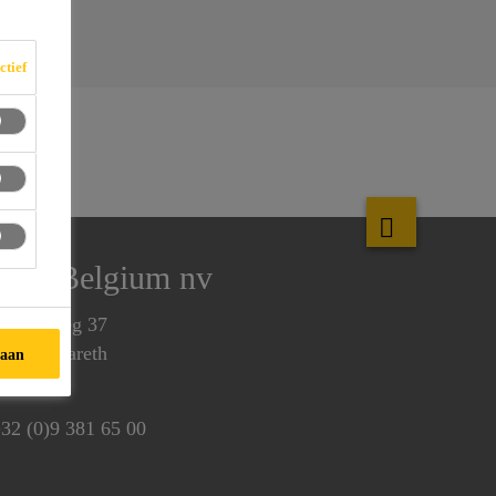
ctief
Sika Belgium nv
enecoweg 37
810 Nazareth
taan
elgium
32 (0)9 381 65 00