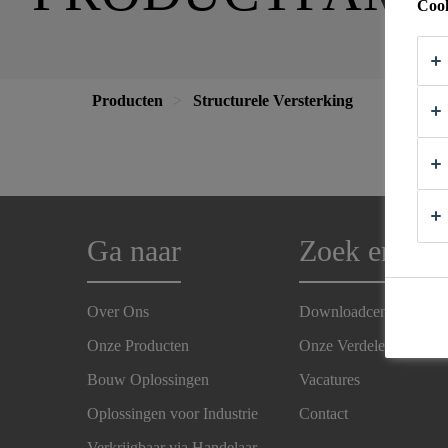
Cook
Producten
Structurele Versterking
Ga naar
Zoek en Vin
Over Ons
Downloadcenter
Onze Producten
Onze Verdelers
Bouw Oplossingen
Vacatures
Oplossingen voor Industrie
Contact
Verkrijgbaar via Handelaar