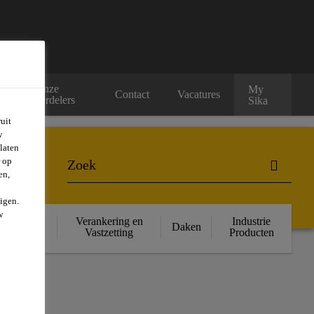
Onze
My
rs
Contact
Vacatures
verdelers
Sika
uit
w
laten
r op
en,
igen.
w
ructurele
Verankering en
Industrie
Daken
rsterking
Vastzetting
Producten