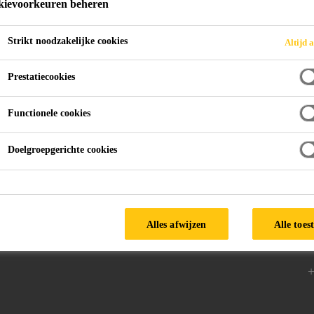
ievoorkeuren beheren
Strikt noodzakelijke cookies
Altijd a
Prestatiecookies
Functionele cookies
Doelgroepgerichte cookies
d
Volg ons
V
9
Alles afwijzen
Alle toes
B
+