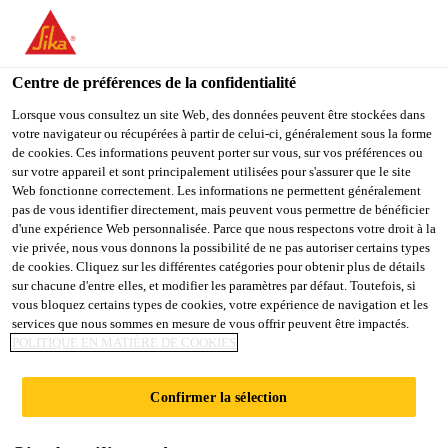
You are accessing "Sika Belgium", it seems you are accessing it
from "États-Unis". We have a dedicated website for your country.
Centre de préférences de la confidentialité
TO
STAY ON THE SIKA
SELECT A
SIKA
Lorsque vous consultez un site Web, des données peuvent être stockées dans
BELGIUM WEBSITE
COUNTRY
votre navigateur ou récupérées à partir de celui-ci, généralement sous la forme
USA
de cookies. Ces informations peuvent porter sur vous, sur vos préférences ou
sur votre appareil et sont principalement utilisées pour s'assurer que le site
Web fonctionne correctement. Les informations ne permettent généralement
Sika Belgium
pas de vous identifier directement, mais peuvent vous permettre de bénéficier
d'une expérience Web personnalisée. Parce que nous respectons votre droit à la
vie privée, nous vous donnons la possibilité de ne pas autoriser certains types
de cookies. Cliquez sur les différentes catégories pour obtenir plus de détails
sur chacune d'entre elles, et modifier les paramètres par défaut. Toutefois, si
FAMILLES
vous bloquez certains types de cookies, votre expérience de navigation et les
services que nous sommes en mesure de vous offrir peuvent être impactés.
POLITIQUE EN MATIÈRE DE COOKIES
PRODUITS
Confirmer la sélection