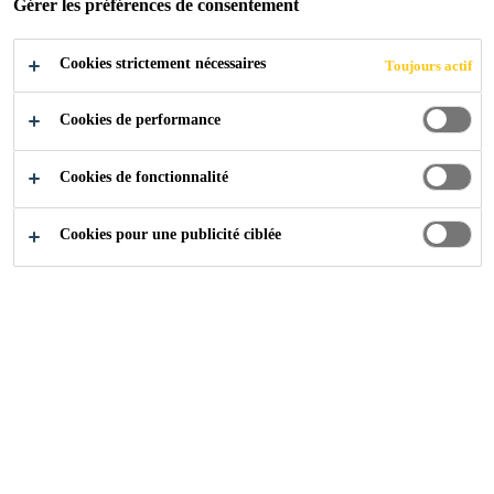
Gérer les préférences de consentement
Cookies strictement nécessaires
Produits
Renforcement Structurel
Toujours actif
Cookies de performance
Cookies de fonctionnalité
Consultez
Cookies pour une publicité ciblée
Qui sommes nous
Nos Produits
Solutions pour la Construction
Solutions pour l'Industrie
Disponible via Revendeur
Cherchez et Trouvez