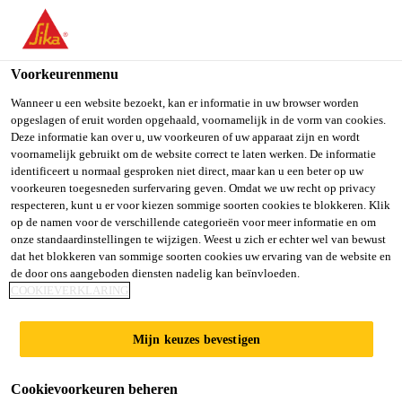
You are accessing "Sika Belgium", it seems you are accessing it
from "Verenigde Staten". We have a dedicated website for your
country.
Voorkeurenmenu
TO SIKA
STAY ON SIKA
SELECT A
Wanneer u een website bezoekt, kan er informatie in uw browser worden
opgeslagen of eruit worden opgehaald, voornamelijk in de vorm van cookies.
USA
BELGIUM
COUNTRY
Deze informatie kan over u, uw voorkeuren of uw apparaat zijn en wordt
voornamelijk gebruikt om de website correct te laten werken. De informatie
identificeert u normaal gesproken niet direct, maar kan u een beter op uw
Sika Belgium
voorkeuren toegesneden surfervaring geven. Omdat we uw recht op privacy
respecteren, kunt u er voor kiezen sommige soorten cookies te blokkeren. Klik
op de namen voor de verschillende categorieën voor meer informatie en om
onze standaardinstellingen te wijzigen. Weest u zich er echter wel van bewust
dat het blokkeren van sommige soorten cookies uw ervaring van de website en
de door ons aangeboden diensten nadelig kan beïnvloeden.
SIKAWRAP
COOKIEVERKLARING
Mijn keuzes bevestigen
Cookievoorkeuren beheren