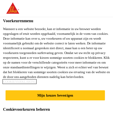
You are accessing "Sika Belgium", it seems you are accessing it
from "Verenigde Staten". We have a dedicated website for your
country.
Voorkeurenmenu
TO SIKA
STAY ON SIKA
SELECT A
Wanneer u een website bezoekt, kan er informatie in uw browser worden
opgeslagen of eruit worden opgehaald, voornamelijk in de vorm van cookies.
USA
BELGIUM
COUNTRY
Deze informatie kan over u, uw voorkeuren of uw apparaat zijn en wordt
voornamelijk gebruikt om de website correct te laten werken. De informatie
identificeert u normaal gesproken niet direct, maar kan u een beter op uw
Sika Belgium
voorkeuren toegesneden surfervaring geven. Omdat we uw recht op privacy
respecteren, kunt u er voor kiezen sommige soorten cookies te blokkeren. Klik
op de namen voor de verschillende categorieën voor meer informatie en om
onze standaardinstellingen te wijzigen. Weest u zich er echter wel van bewust
dat het blokkeren van sommige soorten cookies uw ervaring van de website en
de door ons aangeboden diensten nadelig kan beïnvloeden.
CRADLE TO
COOKIEVERKLARING
CRADLE
Mijn keuzes bevestigen
Cookievoorkeuren beheren