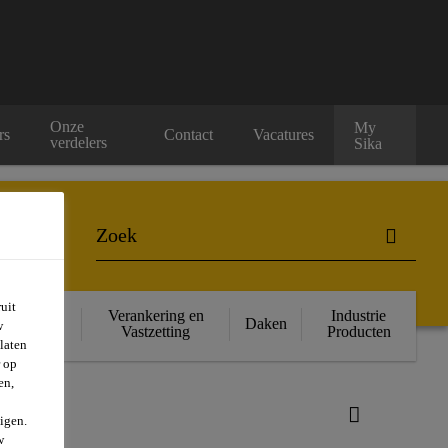
Onze
My
rs
Contact
Vacatures
verdelers
Sika
uit
ructurele
Verankering en
Industrie
Daken
w
rsterking
Vastzetting
Producten
laten
r op
en,
igen.
w