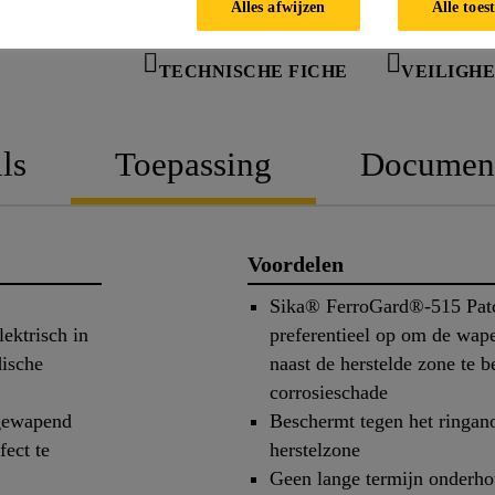
Alles afwijzen
Alle toes
TECHNISCHE FICHE
VEILIGHE
ls
Toepassing
Documen
Voordelen
Sika® FerroGard®-515 Patc
lektrisch in
preferentieel op om de wape
dische
naast de herstelde zone te 
corrosieschade
 gewapend
Beschermt tegen het ringano
fect te
herstelzone
Geen lange termijn onderh