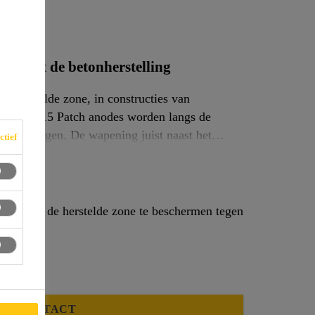
st naast de betonherstelling
e herstelde zone, in constructies van
n te brengen. De wapening juist naast het
ctief
r het aanbrengen van de hoog alkalische
de door het ringanode / halo effect.
betonstaalbeschermende coatings gebruikt
st naast de herstelde zone te beschermen tegen
CONTACT