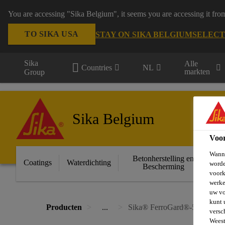
You are accessing "Sika Belgium", it seems you are accessing it fro
TO SIKA USA
STAY ON SIKA BELGIUM
SELECT
Sika
Alle
Countries
NL
markten
Group
Sika Belgium
Voo
Wanne
Betonherstelling en
Ge
Coatings
Waterdichting
worde
Bescherming
voork
werke
uw vo
kunt 
Producten
...
Sika® FerroGard®-515 Patch
versc
Weest