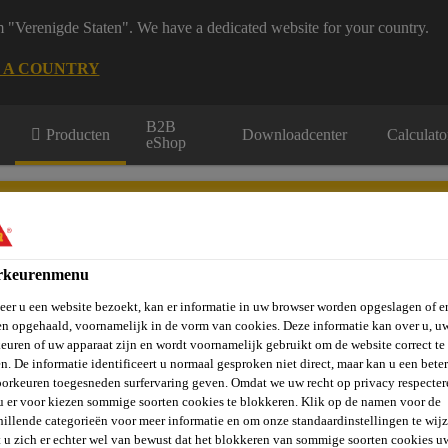
m "Verenigde Staten". We have a dedicated website for your country.
 A COUNTRY
B2B
Producten
Downloadcenter
Calculato
eShop
rkeurenmenu
er u een website bezoekt, kan er informatie in uw browser worden opgeslagen of er
vels, Wanden &
Verlijmen en
St
Vloeren
Beton
n opgehaald, voornamelijk in de vorm van cookies. Deze informatie kan over u, u
Balkons
Afdichten
Ve
euren of uw apparaat zijn en wordt voornamelijk gebruikt om de website correct te 
n. De informatie identificeert u normaal gesproken niet direct, maar kan u een bete
orkeuren toegesneden surfervaring geven. Omdat we uw recht op privacy respecter
u er voor kiezen sommige soorten cookies te blokkeren. Klik op de namen voor de
hillende categorieën voor meer informatie en om onze standaardinstellingen te wijz
 u zich er echter wel van bewust dat het blokkeren van sommige soorten cookies u