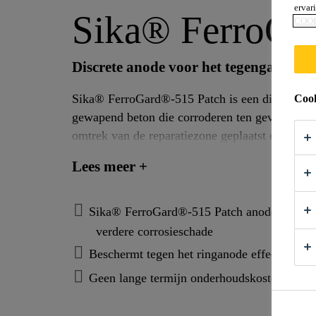
ervar
Sika® FerroGa
COO
Discrete anode voor het tegengaan van 
Sika® FerroGard®-515 Patch is een discrete opo
Cook
gewapend beton die corroderen ten gevolge van de inwerking van chlorid
omtrek van de reparatiezone geplaatst en aan d
herstelde gebied loopt namelijk het grootste ri
Lees meer +
herstelmortel terug zijn oorspronkelijke passieve toestand / elektrisch potenti
op om de wapening in het moederbeton juist naa
Daarenboven kunnen met deze Sika® FerroGard®
Sika® FerroGard®-515 Patch anodes offeren 
worden, aangezien ze in het moederbeton ingeb
verdere corrosieschade
Beschermt tegen het ringanode effect juist b
Geen lange termijn onderhoudskosten