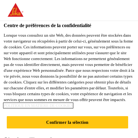
You are accessing "Sika Belgium", it seems you are accessing it
from "États-Unis". We have a dedicated website for your country.
Centre de préférences de la confidentialité
TO
Produits
...
Sika® FerroGard®-515 Patch
STAY ON THE SIKA
SELECT A
SIKA
Lorsque vous consultez un site Web, des données peuvent être stockées dans
BELGIUM WEBSITE
COUNTRY
votre navigateur ou récupérées à partir de celui-ci, généralement sous la forme
USA
de cookies. Ces informations peuvent porter sur vous, sur vos préférences ou
sur votre appareil et sont principalement utilisées pour s'assurer que le site
Web fonctionne correctement. Les informations ne permettent généralement
Sika Belgium
pas de vous identifier directement, mais peuvent vous permettre de bénéficier
Sika®
d'une expérience Web personnalisée. Parce que nous respectons votre droit à la
vie privée, nous vous donnons la possibilité de ne pas autoriser certains types
FerroGard®-515
de cookies. Cliquez sur les différentes catégories pour obtenir plus de détails
sur chacune d'entre elles, et modifier les paramètres par défaut. Toutefois, si
vous bloquez certains types de cookies, votre expérience de navigation et les
Patch
services que nous sommes en mesure de vous offrir peuvent être impactés.
POLITIQUE EN MATIÈRE DE COOKIES
Anode discrète pour empêcher le
Confirmer la sélection
developpement de nouveaux sites de
corrosion sur les aciers à béton juste en