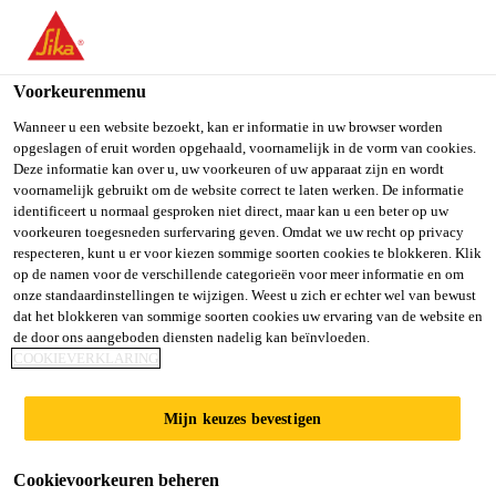
You are accessing "Sika Belgium", it seems you are accessing it
from "Verenigde Staten". We have a dedicated website for your
country.
Voorkeurenmenu
Producten
...
SikaRapid® C-100
TO SIKA
STAY ON SIKA
SELECT A
Wanneer u een website bezoekt, kan er informatie in uw browser worden
opgeslagen of eruit worden opgehaald, voornamelijk in de vorm van cookies.
USA
BELGIUM
COUNTRY
Deze informatie kan over u, uw voorkeuren of uw apparaat zijn en wordt
voornamelijk gebruikt om de website correct te laten werken. De informatie
identificeert u normaal gesproken niet direct, maar kan u een beter op uw
Sika Belgium
voorkeuren toegesneden surfervaring geven. Omdat we uw recht op privacy
SikaRapid® C-100
respecteren, kunt u er voor kiezen sommige soorten cookies te blokkeren. Klik
op de namen voor de verschillende categorieën voor meer informatie en om
onze standaardinstellingen te wijzigen. Weest u zich er echter wel van bewust
Verhardingsversneller
dat het blokkeren van sommige soorten cookies uw ervaring van de website en
de door ons aangeboden diensten nadelig kan beïnvloeden.
COOKIEVERKLARING
SikaRapid® C-100 is een vloeibare
verhardingsversneller voor beton en
mortel. SikaRapid® C-100 bevordert een vroege
Mijn keuzes bevestigen
sterkteontwikkeling en heeft een positieve invloed op
Lees meer +
de eindsterkte.
Cookievoorkeuren beheren