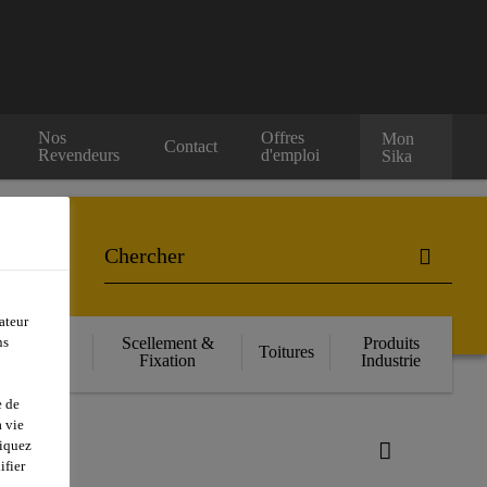
Nos
Offres
Mon
Contact
Revendeurs
d'emploi
Sika
ateur
ns
orcement
Scellement &
Produits
Toitures
ructurel
Fixation
Industrie
e de
 vie
liquez
ifier