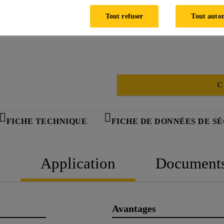
Tout refuser
Tout autor
C
FICHE TECHNIQUE
FICHE DE DONNÉES DE S
t
Application
Document
Avantages