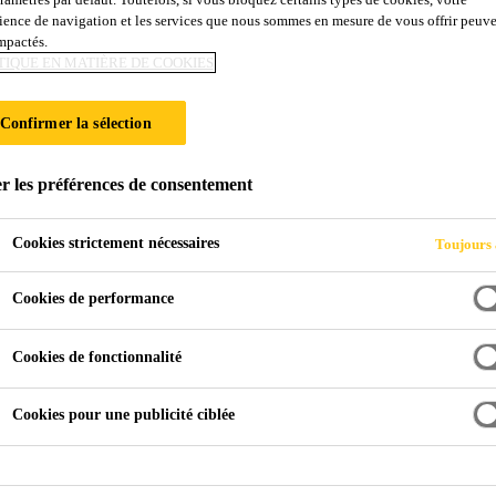
ience de navigation et les services que nous sommes en mesure de vous offrir peuv
100
impactés.
TIQUE EN MATIÈRE DE COOKIES
Confirmer la sélection
ssement liquide pour mortier et béton. SikaRapid® C-100 stim
r les préférences de consentement
Cookies strictement nécessaires
Toujours 
 accélérée (entre 4 et 18 heures en fonction de la co
s avantages suivants:
Cookies de performance
 préfabrication
Cookies de fonctionnalité
que
licitation plus rapide possible
Cookies pour une publicité ciblée
rures ni aucun autre composant favorisant la corrosio
armé.