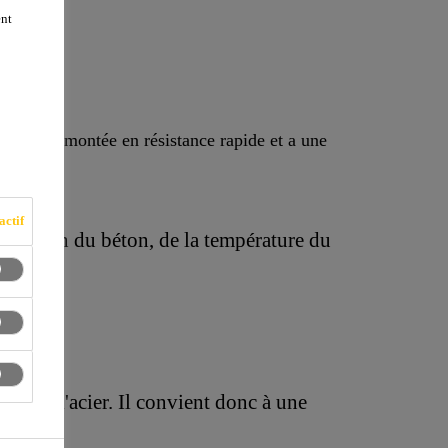
ent
ule une montée en résistance rapide et a une
actif
mposition du béton, de la température du
n de l'acier. Il convient donc à une