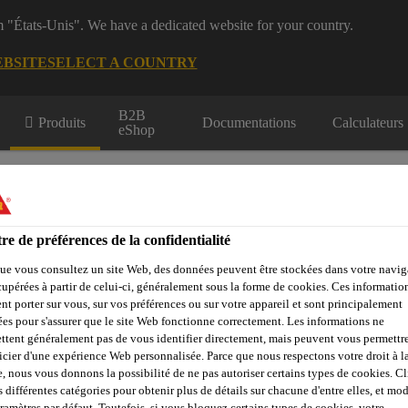
m "États-Unis". We have a dedicated website for your country.
EBSITE
SELECT A COUNTRY
B2B
Produits
Documentations
Calculateurs
eShop
re de préférences de la confidentialité
ue vous consultez un site Web, des données peuvent être stockées dans votre navig
cupérées à partir de celui-ci, généralement sous la forme de cookies. Ces informatio
çades, Parois &
Collage &
Renf
Sols
Béton
Balcons
Jointoiement
St
nt porter sur vous, sur vos préférences ou sur votre appareil et sont principalement
sées pour s'assurer que le site Web fonctionne correctement. Les informations ne
ttent généralement pas de vous identifier directement, mais peuvent vous permettr
icier d'une expérience Web personnalisée. Parce que nous respectons votre droit à la
e, nous vous donnons la possibilité de ne pas autoriser certains types de cookies. C
SikaRapid® C-100
s différentes catégories pour obtenir plus de détails sur chacune d'entre elles, et mod
aramètres par défaut. Toutefois, si vous bloquez certains types de cookies, votre