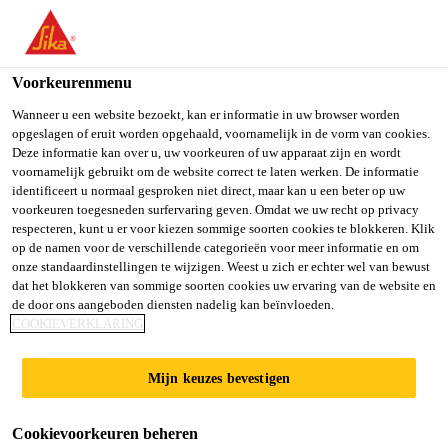
You are accessing "Sika Belgium", it seems you are accessing it
from "Verenigde Staten". We have a dedicated website for your
country.
Voorkeurenmenu
TO SIKA
STAY ON SIKA
SELECT A
Wanneer u een website bezoekt, kan er informatie in uw browser worden
opgeslagen of eruit worden opgehaald, voornamelijk in de vorm van cookies.
USA
BELGIUM
COUNTRY
Deze informatie kan over u, uw voorkeuren of uw apparaat zijn en wordt
voornamelijk gebruikt om de website correct te laten werken. De informatie
identificeert u normaal gesproken niet direct, maar kan u een beter op uw
Sika Belgium
voorkeuren toegesneden surfervaring geven. Omdat we uw recht op privacy
respecteren, kunt u er voor kiezen sommige soorten cookies te blokkeren. Klik
op de namen voor de verschillende categorieën voor meer informatie en om
onze standaardinstellingen te wijzigen. Weest u zich er echter wel van bewust
dat het blokkeren van sommige soorten cookies uw ervaring van de website en
de door ons aangeboden diensten nadelig kan beïnvloeden.
WATERDICH­
COOKIEVERKLARING
TING ZWEM­
Mijn keuzes bevestigen
BADEN &
Cookievoorkeuren beheren