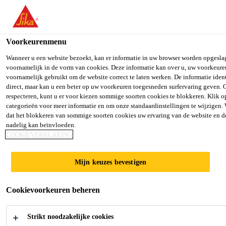
You are accessing "Sika Belgium", it seems you are accessing it fr
a dedicated website for your country.
Voorkeurenmenu
TO SIKA USA
STAY ON SIKA BELGIUM
SELECT
Distributie Producten
...
Sikadur-Combiflex® CF Adh
Wanneer u een website bezoekt, kan er informatie in uw browser worden opgesla
voornamelijk in de vorm van cookies. Deze informatie kan over u, uw voorkeuren
voornamelijk gebruikt om de website correct te laten werken. De informatie iden
Sika Belgium
direct, maar kan u een beter op uw voorkeuren toegesneden surfervaring geven.
respecteren, kunt u er voor kiezen sommige soorten cookies te blokkeren. Klik 
categorieën voor meer informatie en om onze standaardinstellingen te wijzigen. 
Sikadur-
dat het blokkeren van sommige soorten cookies uw ervaring van de website en 
nadelig kan beïnvloeden.
Combiflex® CF
COOKIEVERKLARING
Adhesive Normal
Mijn keuzes bevestigen
Cookievoorkeuren beheren
2-componenten epoxyharslijm voor het
Sikadur-Combiflex® SG-systeem
Strikt noodzakelijke cookies