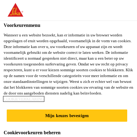
You are accessing "Sika Belgium", it seems you are accessing it
from "Verenigde Staten". We have a dedicated website for your
country.
Voorkeurenmenu
Distributie Producten
...
Sika® MultiSeal
TO SIKA
STAY ON SIKA
SELECT A
Wanneer u een website bezoekt, kan er informatie in uw browser worden
opgeslagen of eruit worden opgehaald, voornamelijk in de vorm van cookies.
USA
BELGIUM
COUNTRY
Deze informatie kan over u, uw voorkeuren of uw apparaat zijn en wordt
voornamelijk gebruikt om de website correct te laten werken. De informatie
identificeert u normaal gesproken niet direct, maar kan u een beter op uw
Sika Belgium
voorkeuren toegesneden surfervaring geven. Omdat we uw recht op privacy
Sika® MultiSeal
respecteren, kunt u er voor kiezen sommige soorten cookies te blokkeren. Klik
op de namen voor de verschillende categorieën voor meer informatie en om
onze standaardinstellingen te wijzigen. Weest u zich er echter wel van bewust
Zelfklevende afdichtingsband
dat het blokkeren van sommige soorten cookies uw ervaring van de website en
de door ons aangeboden diensten nadelig kan beïnvloeden.
COOKIEVERKLARING
Sika® MultiSeal is een zelfklevende afdichtingsband
bestaande uit een met rubber gemodificeerde
bitumelaag die aan de bovenzijde gelamineerd is met
Mijn keuzes bevestigen
een aluminiumfolie.
Lees meer +
Cookievoorkeuren beheren