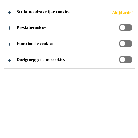
Zeer gemakkelijk aan te brengen
Strikt noodzakelijke cookies
Altijd actief
Goede hechting op vele ondergronden
Prestatiecookies
Zelfklevend
Functionele cookies
CONTACT
Doelgroepgerichte cookies